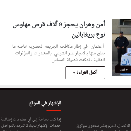
أمن وهران يحجز 9 ألاف قرص مهلوس
نوع بريغابالين
أ.عثمان في إطار مكافحة الجريمة الحضرية خاصة ما
تعلق منها بالاتجار غير الشرعي بالمخدرات والمؤثرات
العقلية ، تمكنت فصيلة المساس…
جهوي
أكمل القراءة »
للإشهار في الموقع
إذا كنت بحاجة إلى أي معلومات إضافية
خدمات الإشهار لدينا، لا تتردد بالتواصل م
 الاتصال، تلتزم بنشر محتوى موثوق