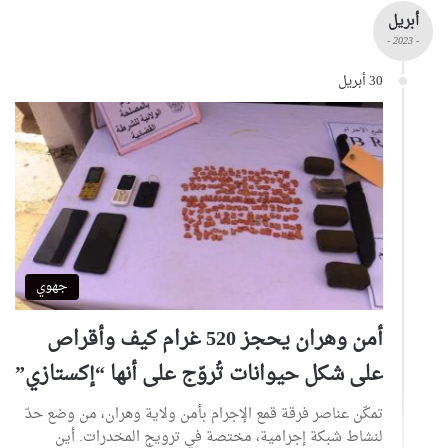
أبريل
- 2023 -
30 أبريل
جهوي
أمن وهران يحجز 520 غرام كيف وأقراص
على شكل حيوانات تُروّج على أنها “إكستازي”
تمكّن عناصر فرقة قمع الإجرام بأمن ولاية وهران، من وضع حدّ
لنشاط شبكة إجرامية، مختصة في ترويج المخدرات. أين