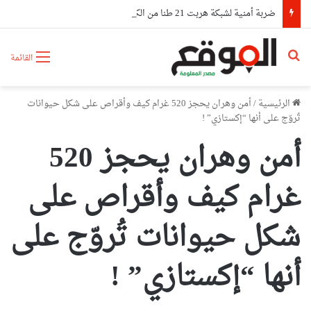
ضربة أمنية لشبكة هربت 21 طنا من الكوكايين إلى أوروبا بتمويل من مستثمرين في الإمارات
بحث عن
القائمة
الرئيسية
/
أمن وهران يحجز 520 غرام كيف وأقراص على شكل حيوانات
تُروّج على أنها “إكستازي” !
أمن وهران يحجز 520
غرام كيف وأقراص على
شكل حيوانات تُروّج على
أنها “إكستازي” !