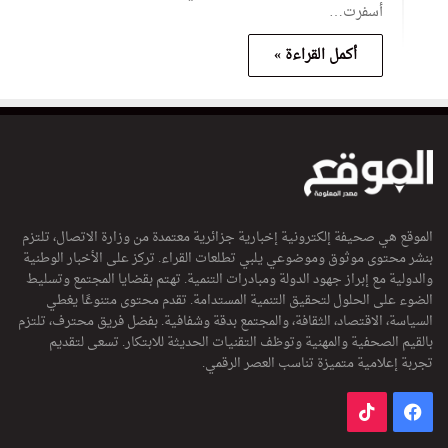
أسفرت…
أكمل القراءة »
الموقع هي صحيفة إلكترونية إخبارية جزائرية معتمدة من وزارة الاتصال، تلتزم
بنشر محتوى موثوق وموضوعي يلبي تطلعات القراء. تركز على الأخبار الوطنية
والدولية مع إبراز جهود الدولة ومبادرات التنمية. تهتم بقضايا المجتمع وتسليط
الضوء على الحلول لتحقيق التنمية المستدامة. تقدم محتوى متنوعًا يغطي
السياسة، الاقتصاد، الثقافة، والمجتمع بدقة وشفافية. بفضل فريق محترف، تلتزم
بالقيم الصحفية والمهنية وتوظف التقنيات الحديثة للابتكار. تسعى لتقديم
تجربة إعلامية متميزة تناسب العصر الرقمي.
فيسبوك
‫TikTok