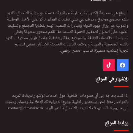
الموقع هي صحيفة إلكترونية إخبارية جزائرية معتمدة من وزارة الاتصال، تلتزم
بنشر محتوى موثوق وموضوعي يلبي تطلعات القراء. تركز على الأخبار الوطنية
والدولية مع إبراز جهود الدولة ومبادرات التنمية. تهتم بقضايا المجتمع وتسليط
الضوء على الحلول لتحقيق التنمية المستدامة. تقدم محتوى متنوعًا يغطي
السياسة، الاقتصاد، الثقافة، والمجتمع بدقة وشفافية. بفضل فريق محترف، تلتزم
بالقيم الصحفية والمهنية وتوظف التقنيات الحديثة للابتكار. تسعى لتقديم
تجربة إعلامية متميزة تناسب العصر الرقمي.
فيسبوك
‫TikTok
للإشهار في الموقع
إذا كنت بحاجة إلى أي معلومات إضافية حول خدمات الإشهار لدينا، لا تتردد
بالتواصل معنا. نحن مستعدون لتلبية جميع احتياجاتك الإعلانية وضمان وصولك
إلى جمهورك المستهدف لا تتردد بالاتصال بنا عبر البريد
contact@elmawkie.dz
روابط الموقع