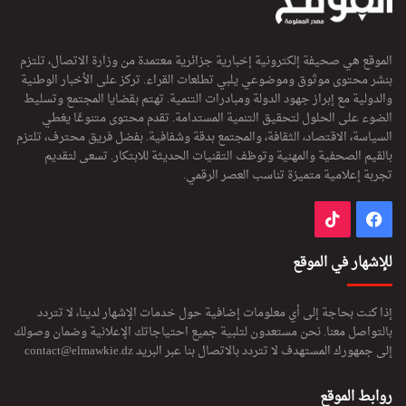
الموقع هي صحيفة إلكترونية إخبارية جزائرية معتمدة من وزارة الاتصال، تلتزم
بنشر محتوى موثوق وموضوعي يلبي تطلعات القراء. تركز على الأخبار الوطنية
والدولية مع إبراز جهود الدولة ومبادرات التنمية. تهتم بقضايا المجتمع وتسليط
الضوء على الحلول لتحقيق التنمية المستدامة. تقدم محتوى متنوعًا يغطي
السياسة، الاقتصاد، الثقافة، والمجتمع بدقة وشفافية. بفضل فريق محترف، تلتزم
بالقيم الصحفية والمهنية وتوظف التقنيات الحديثة للابتكار. تسعى لتقديم
تجربة إعلامية متميزة تناسب العصر الرقمي.
فيسبوك
‫TikTok
للإشهار في الموقع
إذا كنت بحاجة إلى أي معلومات إضافية حول خدمات الإشهار لدينا، لا تتردد
بالتواصل معنا. نحن مستعدون لتلبية جميع احتياجاتك الإعلانية وضمان وصولك
إلى جمهورك المستهدف لا تتردد بالاتصال بنا عبر البريد
contact@elmawkie.dz
روابط الموقع