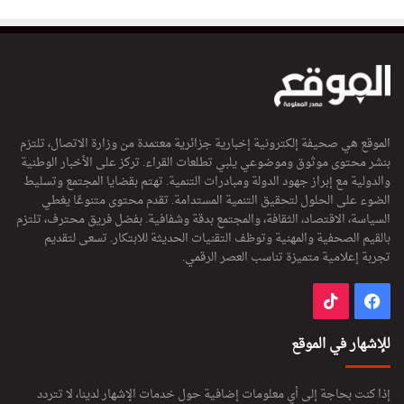
الموقع هي صحيفة إلكترونية إخبارية جزائرية معتمدة من وزارة الاتصال، تلتزم
بنشر محتوى موثوق وموضوعي يلبي تطلعات القراء. تركز على الأخبار الوطنية
والدولية مع إبراز جهود الدولة ومبادرات التنمية. تهتم بقضايا المجتمع وتسليط
الضوء على الحلول لتحقيق التنمية المستدامة. تقدم محتوى متنوعًا يغطي
السياسة، الاقتصاد، الثقافة، والمجتمع بدقة وشفافية. بفضل فريق محترف، تلتزم
بالقيم الصحفية والمهنية وتوظف التقنيات الحديثة للابتكار. تسعى لتقديم
تجربة إعلامية متميزة تناسب العصر الرقمي.
فيسبوك
‫TikTok
للإشهار في الموقع
إذا كنت بحاجة إلى أي معلومات إضافية حول خدمات الإشهار لدينا، لا تتردد