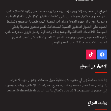
الموقع هي صحيفة إلكترونية إخبارية جزائرية معتمدة من وزارة الاتصال، تلتزم
بنشر محتوى موثوق وموضوعي يلبي تطلعات القراء. تركز على الأخبار الوطنية
والدولية مع إبراز جهود الدولة ومبادرات التنمية. تهتم بقضايا المجتمع وتسليط
الضوء على الحلول لتحقيق التنمية المستدامة. تقدم محتوى متنوعًا يغطي
السياسة، الاقتصاد، الثقافة، والمجتمع بدقة وشفافية. بفضل فريق محترف، تلتزم
بالقيم الصحفية والمهنية وتوظف التقنيات الحديثة للابتكار. تسعى لتقديم
تجربة إعلامية متميزة تناسب العصر الرقمي.
فيسبوك
‫TikTok
للإشهار في الموقع
إذا كنت بحاجة إلى أي معلومات إضافية حول خدمات الإشهار لدينا، لا تتردد
بالتواصل معنا. نحن مستعدون لتلبية جميع احتياجاتك الإعلانية وضمان وصولك
إلى جمهورك المستهدف لا تتردد بالاتصال بنا عبر البريد
contact@elmawkie.dz
روابط الموقع