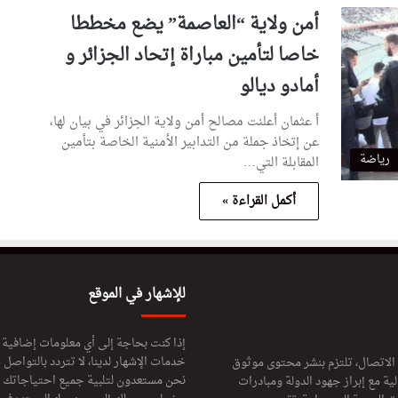
أمن ولاية “العاصمة” يضع مخططا
خاصا لتأمين مباراة إتحاد الجزائر و
أمادو ديالو
أ عثمان أعلنت مصالح أمن ولاية الجزائر في بيان لها،
عن إتخاذ جملة من التدابير الأمنية الخاصة بتأمين
رياضة
المقابلة التي…
أكمل القراءة »
للإشهار في الموقع
إذا كنت بحاجة إلى أي معلومات إضافية
خدمات الإشهار لدينا، لا تتردد بالتواصل م
 الاتصال، تلتزم بنشر محتوى موثوق
نحن مستعدون لتلبية جميع احتياجاتك ال
ة مع إبراز جهود الدولة ومبادرات