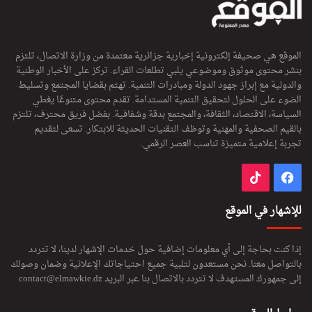
الموقع هي صحيفة إلكترونية إخبارية جزائرية معتمدة من وزارة الاتصال، تلتزم
بنشر محتوى موثوق وموضوعي يلبي تطلعات القراء. تركز على الأخبار الوطنية
والدولية مع إبراز جهود الدولة ومبادرات التنمية. تهتم بقضايا المجتمع وتسليط
الضوء على الحلول لتحقيق التنمية المستدامة. تقدم محتوى متنوعًا يغطي
السياسة، الاقتصاد، الثقافة، والمجتمع بدقة وشفافية. بفضل فريق محترف، تلتزم
بالقيم الصحفية والمهنية وتوظف التقنيات الحديثة للابتكار. تسعى لتقديم
تجربة إعلامية متميزة تناسب العصر الرقمي.
فيسبوك
‫TikTok
للإشهار في الموقع
إذا كنت بحاجة إلى أي معلومات إضافية حول خدمات الإشهار لدينا، لا تتردد
بالتواصل معنا. نحن مستعدون لتلبية جميع احتياجاتك الإعلانية وضمان وصولك
إلى جمهورك المستهدف لا تتردد بالاتصال بنا عبر البريد
contact@elmawkie.dz