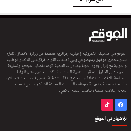
أكمل القراءة »
الموقع هي صحيفة إلكترونية إخبارية جزائرية معتمدة من وزارة الاتصال، تلتزم
بنشر محتوى موثوق وموضوعي يلبي تطلعات القراء. تركز على الأخبار الوطنية
والدولية مع إبراز جهود الدولة ومبادرات التنمية. تهتم بقضايا المجتمع وتسليط
الضوء على الحلول لتحقيق التنمية المستدامة. تقدم محتوى متنوعًا يغطي
السياسة، الاقتصاد، الثقافة، والمجتمع بدقة وشفافية. بفضل فريق محترف، تلتزم
بالقيم الصحفية والمهنية وتوظف التقنيات الحديثة للابتكار. تسعى لتقديم
تجربة إعلامية متميزة تناسب العصر الرقمي.
فيسبوك
‫TikTok
للإشهار في الموقع