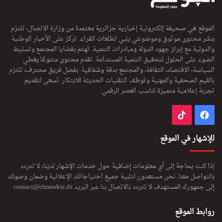
الموقع هي صحيفة إلكترونية إخبارية جزائرية معتمدة من وزارة الاتصال، تلتزم
بنشر محتوى موثوق وموضوعي يلبي تطلعات القراء. تركز على الأخبار الوطنية
والدولية مع إبراز جهود الدولة ومبادرات التنمية. تهتم بقضايا المجتمع وتسليط
الضوء على الحلول لتحقيق التنمية المستدامة. تقدم محتوى متنوعًا يغطي
السياسة، الاقتصاد، الثقافة، والمجتمع بدقة وشفافية. بفضل فريق محترف، تلتزم
بالقيم الصحفية والمهنية وتوظف التقنيات الحديثة للابتكار. تسعى لتقديم
تجربة إعلامية متميزة تناسب العصر الرقمي.
فيسبوك
‫TikTok
للإشهار في الموقع
إذا كنت بحاجة إلى أي معلومات إضافية حول خدمات الإشهار لدينا، لا تتردد
بالتواصل معنا. نحن مستعدون لتلبية جميع احتياجاتك الإعلانية وضمان وصولك
إلى جمهورك المستهدف لا تتردد بالاتصال بنا عبر البريد
contact@elmawkie.dz
روابط الموقع