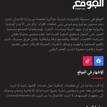
الموقع هي صحيفة إلكترونية إخبارية جزائرية معتمدة من وزارة الاتصال، تلتزم
بنشر محتوى موثوق وموضوعي يلبي تطلعات القراء. تركز على الأخبار الوطنية
والدولية مع إبراز جهود الدولة ومبادرات التنمية. تهتم بقضايا المجتمع وتسليط
الضوء على الحلول لتحقيق التنمية المستدامة. تقدم محتوى متنوعًا يغطي
السياسة، الاقتصاد، الثقافة، والمجتمع بدقة وشفافية. بفضل فريق محترف، تلتزم
بالقيم الصحفية والمهنية وتوظف التقنيات الحديثة للابتكار. تسعى لتقديم
تجربة إعلامية متميزة تناسب العصر الرقمي.
فيسبوك
‫TikTok
للإشهار في الموقع
إذا كنت بحاجة إلى أي معلومات إضافية حول خدمات الإشهار لدينا، لا تتردد
بالتواصل معنا. نحن مستعدون لتلبية جميع احتياجاتك الإعلانية وضمان وصولك
إلى جمهورك المستهدف لا تتردد بالاتصال بنا عبر البريد
contact@elmawkie.dz