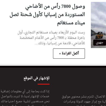
وصول 7800 رأس من الأضاحي
المستوردة من إسبانيا كأول شحنة تصل
ميناء مستغانم
رست اليوم الأربعاء بميناء مستغانم التجاري، أول
باخرة محمّلة بـ 7800 رأس من الأغنام المخصّصة
جهوي
للأضاحي، قادمة من إسبانيا، وذلك…
أكمل القراءة »
للإشهار في الموقع
إذا كنت بحاجة إلى أي معلومات إضافية
خدمات الإشهار لدينا، لا تتردد بالتواصل م
 الاتصال، تلتزم بنشر محتوى موثوق
نحن مستعدون لتلبية جميع احتياجاتك ال
ة مع إبراز جهود الدولة ومبادرات