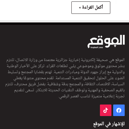
أكمل القراءة »
الموقع هي صحيفة إلكترونية إخبارية جزائرية معتمدة من وزارة الاتصال، تلتزم
بنشر محتوى موثوق وموضوعي يلبي تطلعات القراء. تركز على الأخبار الوطنية
والدولية مع إبراز جهود الدولة ومبادرات التنمية. تهتم بقضايا المجتمع وتسليط
الضوء على الحلول لتحقيق التنمية المستدامة. تقدم محتوى متنوعًا يغطي
السياسة، الاقتصاد، الثقافة، والمجتمع بدقة وشفافية. بفضل فريق محترف، تلتزم
بالقيم الصحفية والمهنية وتوظف التقنيات الحديثة للابتكار. تسعى لتقديم
تجربة إعلامية متميزة تناسب العصر الرقمي.
فيسبوك
‫TikTok
للإشهار في الموقع