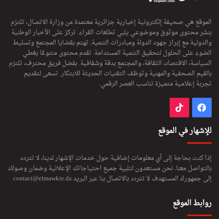
الموقع هي صحيفة إلكترونية إخبارية جزائرية معتمدة من وزارة الاتصال، تلتزم
بنشر محتوى موثوق وموضوعي يلبي تطلعات القراء. تركز على الأخبار الوطنية
والدولية مع إبراز جهود الدولة ومبادرات التنمية. تهتم بقضايا المجتمع وتسليط
الضوء على الحلول لتحقيق التنمية المستدامة. تقدم محتوى متنوعًا يغطي
السياسة، الاقتصاد، الثقافة، والمجتمع بدقة وشفافية. بفضل فريق محترف، تلتزم
بالقيم الصحفية والمهنية وتوظف التقنيات الحديثة للابتكار. تسعى لتقديم
تجربة إعلامية متميزة تناسب العصر الرقمي.
فيسبوك
‫TikTok
للإشهار في الموقع
إذا كنت بحاجة إلى أي معلومات إضافية حول خدمات الإشهار لدينا، لا تتردد
بالتواصل معنا. نحن مستعدون لتلبية جميع احتياجاتك الإعلانية وضمان وصولك
إلى جمهورك المستهدف لا تتردد بالاتصال بنا عبر البريد
contact@elmawkie.dz
روابط الموقع