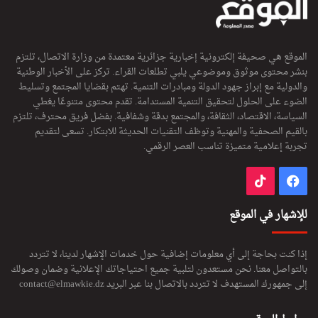
الموقع هي صحيفة إلكترونية إخبارية جزائرية معتمدة من وزارة الاتصال، تلتزم
بنشر محتوى موثوق وموضوعي يلبي تطلعات القراء. تركز على الأخبار الوطنية
والدولية مع إبراز جهود الدولة ومبادرات التنمية. تهتم بقضايا المجتمع وتسليط
الضوء على الحلول لتحقيق التنمية المستدامة. تقدم محتوى متنوعًا يغطي
السياسة، الاقتصاد، الثقافة، والمجتمع بدقة وشفافية. بفضل فريق محترف، تلتزم
بالقيم الصحفية والمهنية وتوظف التقنيات الحديثة للابتكار. تسعى لتقديم
تجربة إعلامية متميزة تناسب العصر الرقمي.
فيسبوك
‫TikTok
للإشهار في الموقع
إذا كنت بحاجة إلى أي معلومات إضافية حول خدمات الإشهار لدينا، لا تتردد
بالتواصل معنا. نحن مستعدون لتلبية جميع احتياجاتك الإعلانية وضمان وصولك
إلى جمهورك المستهدف لا تتردد بالاتصال بنا عبر البريد
contact@elmawkie.dz