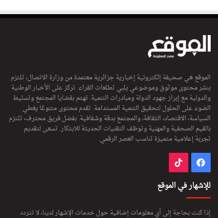
الموقع هي صحيفة إلكترونية إخبارية جزائرية معتمدة من وزارة الاتصال، تلتزم
بنشر محتوى موثوق وموضوعي يلبي تطلعات القراء. تركز على الأخبار الوطنية
والدولية مع إبراز جهود الدولة ومبادرات التنمية. تهتم بقضايا المجتمع وتسليط
الضوء على الحلول لتحقيق التنمية المستدامة. تقدم محتوى متنوعًا يغطي
السياسة، الاقتصاد، الثقافة، والمجتمع بدقة وشفافية. بفضل فريق محترف، تلتزم
بالقيم الصحفية والمهنية وتوظف التقنيات الحديثة للابتكار. تسعى لتقديم
تجربة إعلامية متميزة تناسب العصر الرقمي.
فيسبوك
‫TikTok
للإشهار في الموقع
إذا كنت بحاجة إلى أي معلومات إضافية حول خدمات الإشهار لدينا، لا تتردد