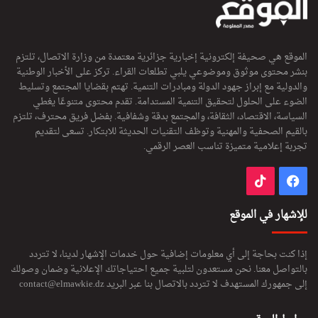
الموقع هي صحيفة إلكترونية إخبارية جزائرية معتمدة من وزارة الاتصال، تلتزم
بنشر محتوى موثوق وموضوعي يلبي تطلعات القراء. تركز على الأخبار الوطنية
والدولية مع إبراز جهود الدولة ومبادرات التنمية. تهتم بقضايا المجتمع وتسليط
الضوء على الحلول لتحقيق التنمية المستدامة. تقدم محتوى متنوعًا يغطي
السياسة، الاقتصاد، الثقافة، والمجتمع بدقة وشفافية. بفضل فريق محترف، تلتزم
بالقيم الصحفية والمهنية وتوظف التقنيات الحديثة للابتكار. تسعى لتقديم
تجربة إعلامية متميزة تناسب العصر الرقمي.
فيسبوك
‫TikTok
للإشهار في الموقع
إذا كنت بحاجة إلى أي معلومات إضافية حول خدمات الإشهار لدينا، لا تتردد
بالتواصل معنا. نحن مستعدون لتلبية جميع احتياجاتك الإعلانية وضمان وصولك
إلى جمهورك المستهدف لا تتردد بالاتصال بنا عبر البريد
contact@elmawkie.dz