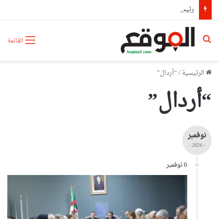
رئيس حكومة مالي: لا توجد أزمة مع الجزائر وهناك تقارب تام في وجهات النظر مع الرئيس تبون
بحث عن
القائمة
الرئيسية
/
“أردال”
“أردال”
نوفمبر
- 2024 -
6 نوفمبر