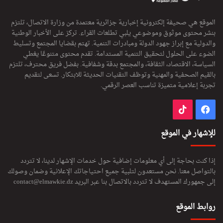
الموقع هي صحيفة إلكترونية إخبارية جزائرية معتمدة من وزارة الاتصال، تلتزم
بنشر محتوى موثوق وموضوعي يلبي تطلعات القراء. تركز على الأخبار الوطنية
والدولية مع إبراز جهود الدولة ومبادرات التنمية. تهتم بقضايا المجتمع وتسليط
الضوء على الحلول لتحقيق التنمية المستدامة. تقدم محتوى متنوعًا يغطي
السياسة، الاقتصاد، الثقافة، والمجتمع بدقة وشفافية. بفضل فريق محترف، تلتزم
بالقيم الصحفية والمهنية وتوظف التقنيات الحديثة للابتكار. تسعى لتقديم
تجربة إعلامية متميزة تناسب العصر الرقمي.
فيسبوك
‫TikTok
للإشهار في الموقع
إذا كنت بحاجة إلى أي معلومات إضافية حول خدمات الإشهار لدينا، لا تتردد
بالتواصل معنا. نحن مستعدون لتلبية جميع احتياجاتك الإعلانية وضمان وصولك
إلى جمهورك المستهدف لا تتردد بالاتصال بنا عبر البريد
contact@elmawkie.dz
روابط الموقع