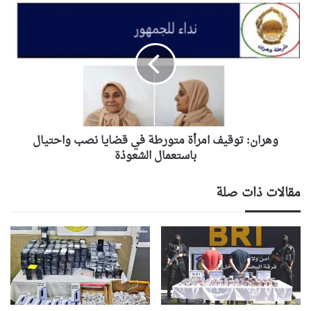
وهران:
توقيف
امرأة
متورطة
في
قضايا
نصب
واحتيال
باستعمال
الشعوذة
وهران: توقيف امرأة متورطة في قضايا نصب واحتيال
باستعمال الشعوذة
مقالات ذات صلة