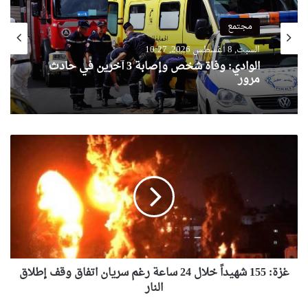
مجتمع
السبت, 8 أغسطس 2026, 10:27
الوادي: وفاة شخص وإصابة 3 آخرين في حادث
مرور
غزة:
155
شهيداً
خلال
24
ساعة
رغم
سريان
اتفاق
وقف
غزة: 155 شهيداً خلال 24 ساعة رغم سريان اتفاق وقف إطلاق
إطلاق
النار
النار