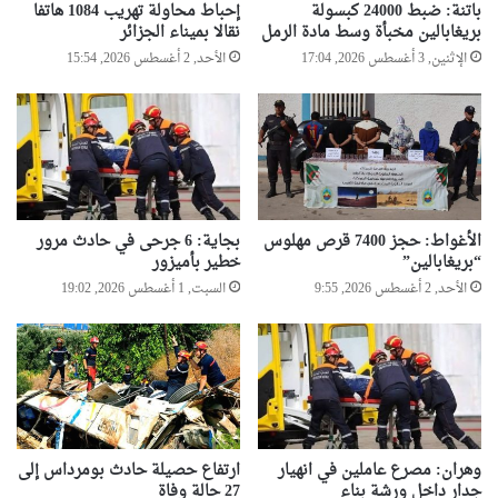
باتنة: ضبط 24000 كبسولة
إحباط محاولة تهريب 1084 هاتفا
بريغابالين مخبأة وسط مادة الرمل
نقالا بميناء الجزائر
الإثنين, 3 أغسطس 2026, 17:04
الأحد, 2 أغسطس 2026, 15:54
الأغواط: حجز 7400 قرص مهلوس
بجاية: 6 جرحى في حادث مرور
“بريغابالين”
خطير بأميزور
الأحد, 2 أغسطس 2026, 9:55
السبت, 1 أغسطس 2026, 19:02
وهران: مصرع عاملين في انهيار
ارتفاع حصيلة حادث بومرداس إلى
جدار داخل ورشة بناء
27 حالة وفاة