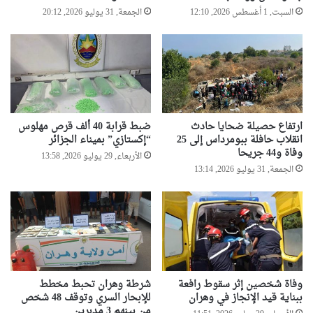
السبت, 1 أغسطس 2026, 12:10
الجمعة, 31 يوليو 2026, 20:12
ارتفاع حصيلة ضحايا حادث
ضبط قرابة 40 ألف قرص مهلوس
انقلاب حافلة ببومرداس إلى 25
“إكستازي” بميناء الجزائر
وفاة و44 جريحا
الأربعاء, 29 يوليو 2026, 13:58
الجمعة, 31 يوليو 2026, 13:14
وفاة شخصين إثر سقوط رافعة
شرطة وهران تحبط مخطط
ببناية قيد الإنجاز في وهران
للإبحار السري وتوقف 48 شخص
من بينهم 3 مدبرين