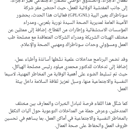
للعمال الأجراء، والصندوق الوطني للضمان الاجتماعي لغير الأجراء،
إلى جانب المفتشية الولائية للعمل، حيث احتضن مقر شركة
سوناطراك بعين البية (GPL/GNL) فعاليات هذا الحدث، بحضور
الأمينة العامة لمديرية الصحة السيدة نورية بلعربي، ومدراء
المؤسسات الاستشفائية وإطارات من القطاع، إضافة إلى ممثلين عن
مختلف الهيئات الشريكة ومدراء الشركات المتعاقدة مع مصلحة طب
العمل ومسؤولي وحدات سوناطراك ومهنيي الصحة والإعلام.
وقد تضمن البرنامج مداخلات علمية نشّطها أساتذة وأطباء عمل،
إضافة إلى تدخلات للدكتور محمدي ميلود رئيس مصلحة الهياكل،
حيث تم تسليط الضوء على أهمية الوقاية من المخاطر المهنية، لاسيما
النفسية والاجتماعية منها، وسبل تعزيز ثقافة السلامة داخل بيئة
العمل.
كما شكّل هذا اللقاء فرصة لتبادل الخبرات والمعارف بين مختلف
المتدخلين، وعرض جملة من المداخلات التوعوية حول آليات التكفل
بالمخاطر النفسية والاجتماعية في أماكن العمل، بما يساهم في تحسين
ظروف العمل والحفاظ على صحة العمال.