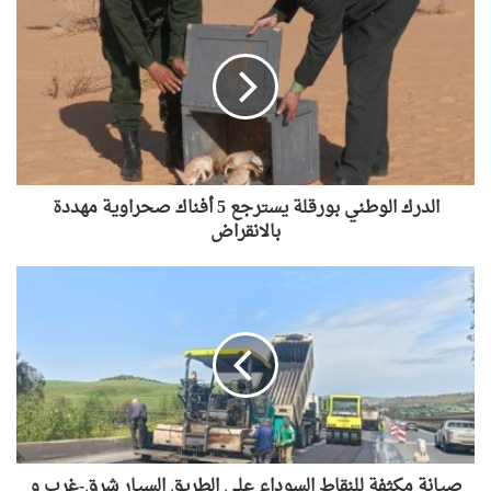
الوطني
بورقلة يسترجع
5
أفناك صحراوية
مهددة
بالانقراض
الدرك الوطني بورقلة يسترجع 5 أفناك صحراوية مهددة
بالانقراض
صيانة
مكثفة
للنقاط
السوداء
على
الطريق
السيار
شرق-
غرب
و
صيانة مكثفة للنقاط السوداء على الطريق السيار شرق-غرب و