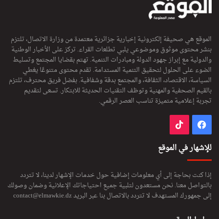
الموقع هي صحيفة إلكترونية إخبارية جزائرية معتمدة من وزارة الاتصال، تلتزم
بنشر محتوى موثوق وموضوعي يلبي تطلعات القراء. تركز على الأخبار الوطنية
والدولية مع إبراز جهود الدولة ومبادرات التنمية. تهتم بقضايا المجتمع وتسليط
الضوء على الحلول لتحقيق التنمية المستدامة. تقدم محتوى متنوعًا يغطي
السياسة، الاقتصاد، الثقافة، والمجتمع بدقة وشفافية. بفضل فريق محترف، تلتزم
بالقيم الصحفية والمهنية وتوظف التقنيات الحديثة للابتكار. تسعى لتقديم
تجربة إعلامية متميزة تناسب العصر الرقمي.
فيسبوك
‫TikTok
للإشهار في الموقع
إذا كنت بحاجة إلى أي معلومات إضافية حول خدمات الإشهار لدينا، لا تتردد
بالتواصل معنا. نحن مستعدون لتلبية جميع احتياجاتك الإعلانية وضمان وصولك
إلى جمهورك المستهدف لا تتردد بالاتصال بنا عبر البريد
contact@elmawkie.dz