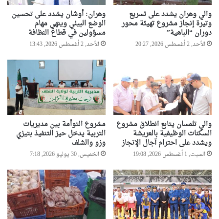
والي وهران يشدد على تسريع
وهران: أوشان يشدد على تحسين
وتيرة إنجاز مشروع تهيئة محور
الوضع البيئي وينهي مهام
دوران “الباهية”
مسؤولين في قطاع النظافة
الأحد, 2 أغسطس 2026, 20:27
الأحد, 2 أغسطس 2026, 13:43
والي تلمسان يتابع انطلاق مشروع
مشروع التوأمة بين مديريات
السكنات الوظيفية بالعريشة
التربية يدخل حيز التنفيذ بتيزي
ويشدد على احترام آجال الإنجاز
وزو والشلف
السبت, 1 أغسطس 2026, 19:08
الخميس, 30 يوليو 2026, 7:18