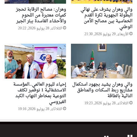
والي وهران يشرف على نهائي
وهران: مصالح الرقابة تحجز
البطولة الجهوية لكرة القدم
كميات معتبرة من اللحوم
الخماسية بين مصالح الأمن
والأحشاء الفاسدة ببئر الجير
الوطني
الثلاثاء, 28 يوليو 2026, 20:22
الأربعاء, 29 يوليو 2026, 21:30
والي وهران يشيد بجهود استكمال
إحياء لليوم العالمي..المؤسسة
مشاريع ربط السكنات والمناطق
الاستشفائية 1 نوفمبر تكثف
النائية بالطاقة
التوعية بمخاطر التهاب الكبد
الفيروسي
الثلاثاء, 28 يوليو 2026, 19:23
الثلاثاء, 28 يوليو 2026, 19:16