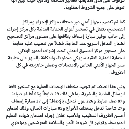
للوقوف على مدى مطابقتها لمعايير السلامة والأمن، حيث تبين أنها
تتوفر على جميع الشروط المطلوبة.
كما تم تنصيب جهاز أمني عبر مختلف مراكز الإجراء ومراكز
التصحيح، يتمثل في تسخير أعوان الحماية المدنية بكل مركز إجراء،
إلى جانب توفير سيارة إسعاف بطاقمها على مستوى مراكز التصحيح
لضمان التدخل السريع عند الحاجة. فضلاً عن تنصيب خلية متابعة
على مستوى مركز التنسيق العملي تحت إشراف المدير الولائي
للحماية المدنية العقيد سويكي محفوظ، والمكلفة بالسهر على متابعة
سير الجهاز الأمني الخاص بالامتحانات وضمان جاهزيته في كل
الظروف.
وفي هذا الصدّد، تم تجنيد مختلف الوحدات العملية مع تسخير كافة
الوسائل المادية والبشرية، بما في ذلك 29 ضابطاً و06 أطباء ضباط
و87 صف ضابط و226 عون تدخل، بالإضافة إلى 27 سيارة إسعاف
و27 شاحنة تدخل بمختلف الأنواع و05 سيارات اتصال، وذلك لضمان
أحسن الظروف التنظيمية والأمنية خلال إجراء امتحان شهادة التعليم
المتوسط، وتوفير كل شروط الأمن والسلامة للمترشحين ومؤطري