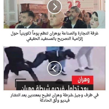
بوهران
تنظم
يوماً
تكوينياً
حول
إلزامية
التصريح
غرفة التجارة والصناعة بوهران تنظم يوماً تكوينياً حول
بالمستفيد
إلزامية التصريح بالمستفيد الحقيقي
الحقيقي
في
ظرف
وجيز..شرطة
وهران
تطيح
بمعتدين
بعد
انتشار
فيديو
وثّق
في ظرف وجيز..شرطة وهران تطيح بمعتدين بعد انتشار
الحادثة
فيديو وثّق الحادثة