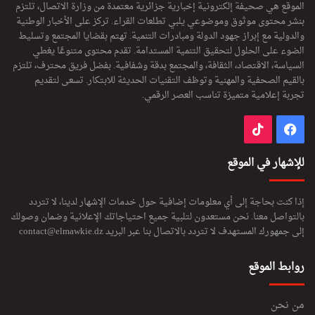
الموقع هي صحيفة إلكترونية إخبارية جزائرية معتمدة من وزارة الاتصال، تلتزم
بنشر محتوى موثوق وموضوعي يلبي تطلعات القراء. تركز على الأخبار الوطنية
والدولية مع إبراز جهود الدولة ومبادرات التنمية. تهتم بقضايا المجتمع وتسليط
الضوء على الحلول لتحقيق التنمية المستدامة. تقدم محتوى متنوعًا يغطي
السياسة، الاقتصاد، الثقافة، والمجتمع بدقة وشفافية. بفضل فريق محترف، تلتزم
بالقيم الصحفية والمهنية وتوظف التقنيات الحديثة للابتكار. تسعى لتقديم
تجربة إعلامية متميزة تناسب العصر الرقمي.
فيسبوك
‫TikTok
للإشهار في الموقع
إذا كنت بحاجة إلى أي معلومات إضافية حول خدمات الإشهار لدينا، لا تتردد
بالتواصل معنا. نحن مستعدون لتلبية جميع احتياجاتك الإعلانية وضمان وصولك
إلى جمهورك المستهدف لا تتردد بالاتصال بنا عبر البريد
contact@elmawkie.dz
روابط الموقع
من نحن