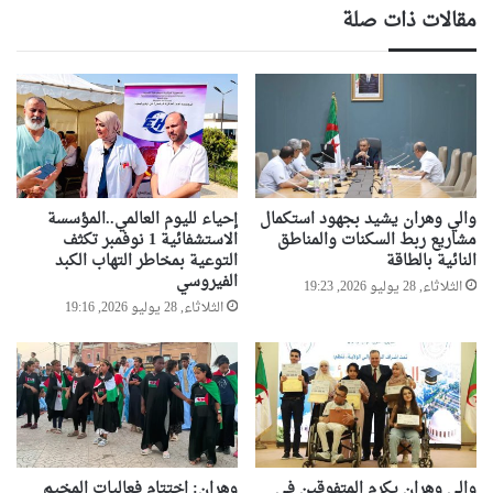
مقالات ذات صلة
والي وهران يشيد بجهود استكمال
إحياء لليوم العالمي..المؤسسة
مشاريع ربط السكنات والمناطق
الاستشفائية 1 نوفمبر تكثف
النائية بالطاقة
التوعية بمخاطر التهاب الكبد
الفيروسي
الثلاثاء, 28 يوليو 2026, 19:23
الثلاثاء, 28 يوليو 2026, 19:16
والي وهران يكرم المتفوقين في
وهران: اختتام فعاليات المخيم