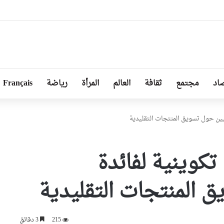
لألماني المخطوف “ULUMASKAN SINAN”
اد
مجتمع
ثقافة
العالم
المرأة
رياضة
Français
يين حول تسويق المنتجات التقليدية
تكوينية لفائدة
 المنتجات التقليدية
215
3 دقائق