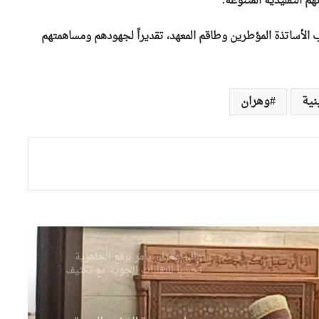
التقليدية المتنوعة.
العناية بالمساحات الخضراء
وتحسين المحيط الحضري
ب الأساتذة المؤطرين وطاقم المعهد، تقديراً لجهودهم ومساهمتهم
مندوبية العثمانية بوهران تطلق
حملة خاصة لتحسين المحيط
ونظافة الأحياء
نية
وهران
وهران: انطلاق التصفيات النهائية
لمسابقة حفظ القرآن الكريم
والحديث النبوي الشريف
والي وهران يشدد على تسريع
وتيرة إنجاز مشروع تهيئة محور
دوران “الباهية”
والي وهران يأمر برفع الجاهزية
تحسبا للتقلبات الجوية مع تكثيف
المتابعات الميدانية حفاظا على
البيئة