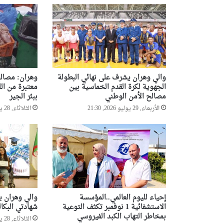
والي وهران يشرف على نهائي البطولة
وهران: مصالح
الجهوية لكرة القدم الخماسية بين
معتبرة من ال
مصالح الأمن الوطني
ببئر الجير
الأربعاء, 29 يوليو 2026, 21:30
الثلاثاء, 28 يوليو 2026, 20:22
إحياء لليوم العالمي..المؤسسة
والي وهران ي
الاستشفائية 1 نوفمبر تكثف التوعية
شهادتي البكال
بمخاطر التهاب الكبد الفيروسي
الثلاثاء, 28 يوليو 2026, 13:45