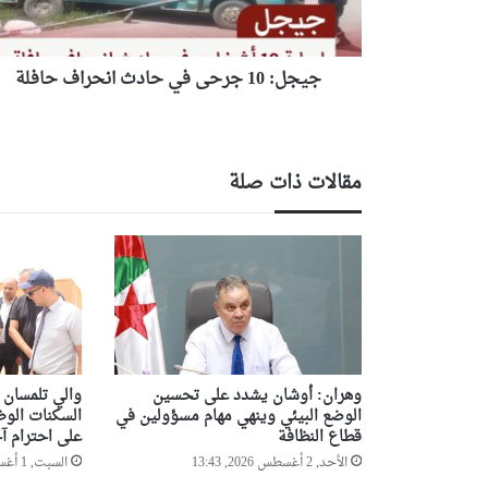
حافلة
جيجل: 10 جرحى في حادث انحراف حافلة
مقالات ذات صلة
وهران: أوشان يشدد على تحسين
والي تلمسان 
الوضع البيئي وينهي مهام مسؤولين في
السكنات الوظ
قطاع النظافة
على احترام آج
الأحد, 2 أغسطس 2026, 13:43
السبت, 1 أغسطس 2026, 19:08