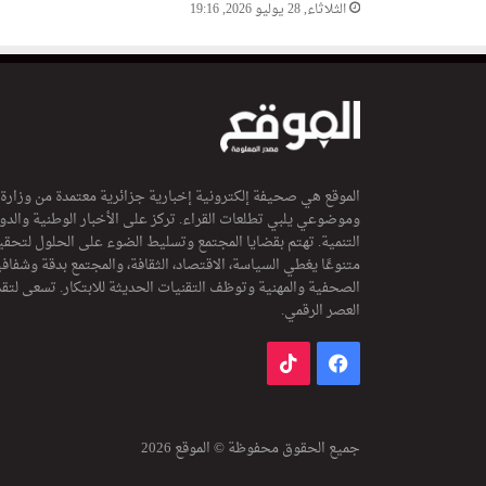
الثلاثاء, 28 يوليو 2026, 19:16
الموقع هي صحيفة إلكترونية إخبارية جزائرية معتمدة من وزارة
وموضوعي يلبي تطلعات القراء. تركز على الأخبار الوطنية والدولي
التنمية. تهتم بقضايا المجتمع وتسليط الضوء على الحلول لتحقي
متنوعًا يغطي السياسة، الاقتصاد، الثقافة، والمجتمع بدقة وشفاف
الصحفية والمهنية وتوظف التقنيات الحديثة للابتكار. تسعى لتق
العصر الرقمي.
فيسبوك
‫TikTok
جميع الحقوق محفوظة © الموقع 2026