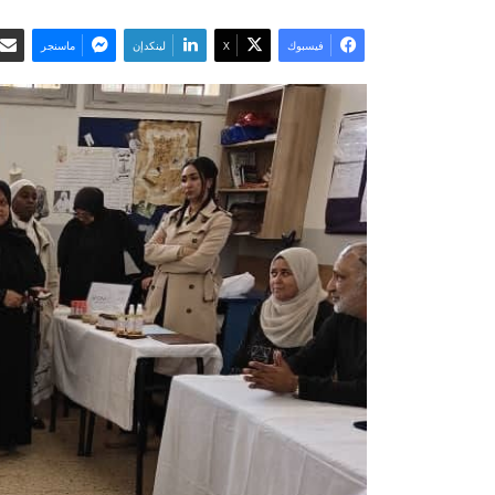
فيسبوك
‫X
لينكدإن
ماسنجر