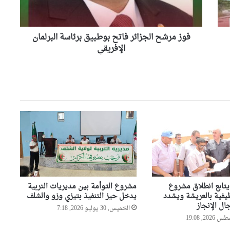
البرلمان
وهران خضراء تكثف عمليات
الإفريقي
العناية بالمساحات الخضراء
وتحسين المحيط الحضري
فوز مرشح الجزائر فاتح بوطبيق برئاسة البرلمان
الإفريقي
مندوبية العثمانية بوهران تطلق
حملة خاصة لتحسين المحيط
ونظافة الأحياء
وهران: انطلاق التصفيات النهائية
لمسابقة حفظ القرآن الكريم
والحديث النبوي الشريف
والي وهران يشدد على تسريع
وتيرة إنجاز مشروع تهيئة محور
دوران “الباهية”
يتابع انطلاق مشروع
مشروع التوأمة بين مديريات التربية
والي وهران يأمر برفع الجاهزية
يفية بالعريشة ويشدد
يدخل حيز التنفيذ بتيزي وزو والشلف
تحسبا للتقلبات الجوية مع تكثيف
ال الإنجاز
الخميس, 30 يوليو 2026, 7:18
المتابعات الميدانية حفاظا على
البيئة