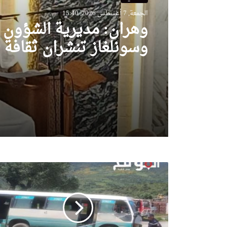
الجمعة, 7 أغسطس 2026, 15:40
وهران: مديرية الشؤون ا
وسونلغاز تنشران ثقافة 
استهلاك الطاقة بالمساج
جيجل:
10
جرحى
في
حادث
انحراف