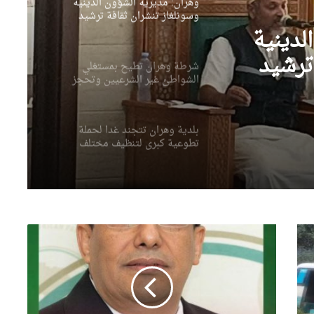
وهران: مديرية الشؤون الدينية
وسونلغاز تنشران ثقافة ترشيد
استهلاك الطاقة بالمساجد
لدينية
ترشيد
شرطة وهران تطيح بمستغلي
الشواطئ غير الشرعيين وتحجز
د
عشرات الكراسي والطاولات
والشمسيات
بلدية وهران تتجند غدا لحملة
تطوعية كبرى لتنظيف مختلف
المندوبيات
انطلاق الطبعة التاسعة من حملة
التنظيف الكبرى عبر مختلف
مقاطعات العاصمة
فوز
مرشح
وهران تستعيد بريقها بحملة
الجزائر
تنظيف كبرى
فاتح
بوطبيق
برئاسة