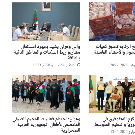
وهران: مديرية الشؤون الدينية
وسونلغاز تنشران ثقافة ترشيد
استهلاك الطاقة بالمساجد
شرطة وهران تطيح بمستغلي
الشواطئ غير الشرعيين وتحجز
عشرات الكراسي والطاولات
 الرقابة تحجز كميات
والي وهران يشيد بجهود استكمال
والشمسيات
لحوم والأحشاء الفاسدة
مشاريع ربط السكنات والمناطق النائية
بالطاقة
بلدية وهران تتجند غدا لحملة
الثلاثاء, 28 يوليو 2026, 19:23
تطوعية كبرى لتنظيف مختلف
المندوبيات
انطلاق الطبعة التاسعة من حملة
التنظيف الكبرى عبر مختلف
مقاطعات العاصمة
كرم المتفوقين في
وهران: اختتام فعاليات المخيم الصيفي
وريا والتعليم المتوسط
المخصص لأطفال الجمهورية العربية
الصحراوية