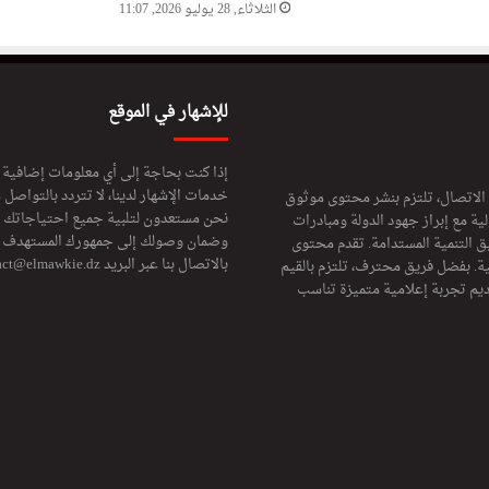
الثلاثاء, 28 يوليو 2026, 11:07
للإشهار في الموقع
إذا كنت بحاجة إلى أي معلومات إضافية
خدمات الإشهار لدينا، لا تتردد بالتواصل م
 الاتصال، تلتزم بنشر محتوى موثوق
نحن مستعدون لتلبية جميع احتياجاتك ال
ة مع إبراز جهود الدولة ومبادرات
وضمان وصولك إلى جمهورك المستهدف لا
ق التنمية المستدامة. تقدم محتوى
بالاتصال بنا عبر البريد
act@elmawkie.dz
ية. بفضل فريق محترف، تلتزم بالقيم
ديم تجربة إعلامية متميزة تناسب