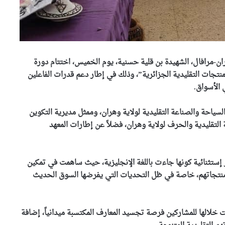
ن-مرافال، الشهيدة بن قلية حسنية، يوم الخميس، اختتام دورة
نتجات التقليدية الجزائرية”، وذلك في إطار دعم قدرات الفاعلين
 الأسواق.
ياحة والصناعة التقليدية لولاية وهران، وممثل مديرية التكوين
التقليدية والحرف لولاية وهران، فضلاً عن إطارات المعهد
بر إستثنائية كونها جاءت باللغة الإنجليزية، حيث ساهمت في تمكين
نتجاتهم، خاصة في ظل التحديات التي يفرضها السوق الحديث
وهران تستعيد بريقها بحملة
تنظيف كبرى
 خلالها للمشاركين فرصة تجسيد المعارف المكتسبة ميدانياً، إضافة
وهران خضراء تكثف عمليات