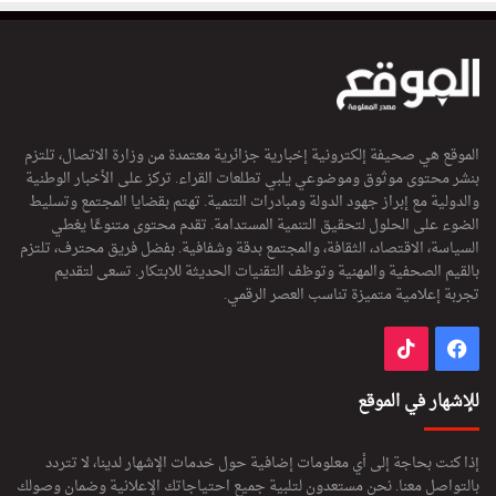
الموقع هي صحيفة إلكترونية إخبارية جزائرية معتمدة من وزارة الاتصال، تلتزم
بنشر محتوى موثوق وموضوعي يلبي تطلعات القراء. تركز على الأخبار الوطنية
والدولية مع إبراز جهود الدولة ومبادرات التنمية. تهتم بقضايا المجتمع وتسليط
الضوء على الحلول لتحقيق التنمية المستدامة. تقدم محتوى متنوعًا يغطي
السياسة، الاقتصاد، الثقافة، والمجتمع بدقة وشفافية. بفضل فريق محترف، تلتزم
بالقيم الصحفية والمهنية وتوظف التقنيات الحديثة للابتكار. تسعى لتقديم
تجربة إعلامية متميزة تناسب العصر الرقمي.
فيسبوك
‫TikTok
للإشهار في الموقع
إذا كنت بحاجة إلى أي معلومات إضافية حول خدمات الإشهار لدينا، لا تتردد
بالتواصل معنا. نحن مستعدون لتلبية جميع احتياجاتك الإعلانية وضمان وصولك