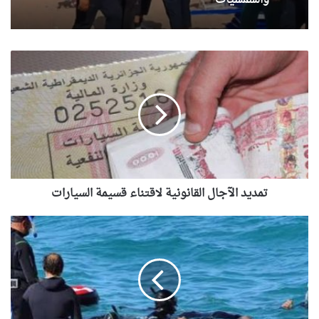
والشمسيات
تمديد
الآجال
القانونية
لاقتناء
قسيمة
السيارات
تمديد الآجال القانونية لاقتناء قسيمة السيارات
الطارف:
وفاة
طفل
وإنقاذ
آخر
من
الموت