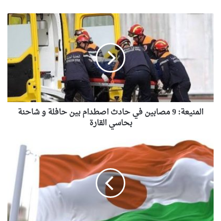
المنيعة:
9
مصابين
في
حادث
اصطدام
بين
حافلة
و
شاحنة
المنيعة: 9 مصابين في حادث اصطدام بين حافلة و شاحنة
بحاسي
بحاسي القارة
القارة
النيجر
تحظر
9
وسائل
إعلام
فرنسية
بمبرر
حماية