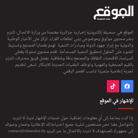
الموقع هي صحيفة إلكترونية إخبارية جزائرية معتمدة من وزارة الاتصال، تلتزم
بنشر محتوى موثوق وموضوعي يلبي تطلعات القراء. تركز على الأخبار الوطنية
والدولية مع إبراز جهود الدولة ومبادرات التنمية. تهتم بقضايا المجتمع وتسليط
الضوء على الحلول لتحقيق التنمية المستدامة. تقدم محتوى متنوعًا يغطي
السياسة، الاقتصاد، الثقافة، والمجتمع بدقة وشفافية. بفضل فريق محترف، تلتزم
بالقيم الصحفية والمهنية وتوظف التقنيات الحديثة للابتكار. تسعى لتقديم
تجربة إعلامية متميزة تناسب العصر الرقمي.
فيسبوك
‫TikTok
للإشهار في الموقع
إذا كنت بحاجة إلى أي معلومات إضافية حول خدمات الإشهار لدينا، لا تتردد
بالتواصل معنا. نحن مستعدون لتلبية جميع احتياجاتك الإعلانية وضمان وصولك
إلى جمهورك المستهدف لا تتردد بالاتصال بنا عبر البريد
contact@elmawkie.dz