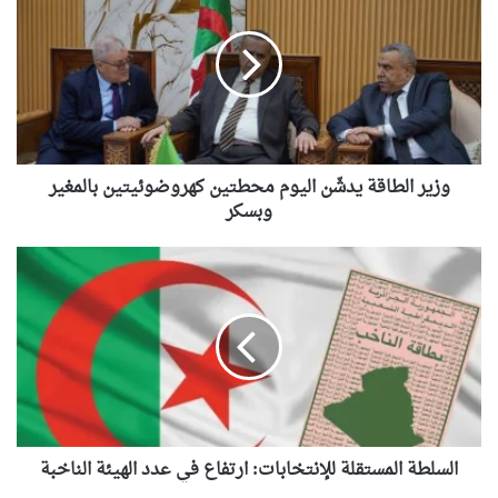
المغرب يضع البحث العلمي على “لائحة
البيع”..شهادات عليا لمن يملك المال فقط
يدشّن
اليوم
محطتين
كهروضوئيتين
بالمغير
وبسكر
وزير الطاقة يدشّن اليوم محطتين كهروضوئيتين بالمغير
وبسكر
السلطة
المستقلة
للإنتخابات:
ارتفاع
في
عدد
الهيئة
الناخبة
السلطة المستقلة للإنتخابات: ارتفاع في عدد الهيئة الناخبة