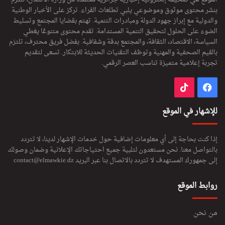
بنشر محتوى موثوق وموضوعي يلبي تطلعات القراء. تركز على الأخبار الوطنية
والدولية مع إبراز جهود الدولة ومبادرات التنمية. تهتم بقضايا المجتمع وتسليط
الضوء على الحلول لتحقيق التنمية المستدامة. تقدم محتوى متنوعًا يغطي
السياسة، الاقتصاد، الثقافة، والمجتمع بدقة وشفافية. بفضل فريق محترف، تلتزم
بالقيم الصحفية والمهنية وتوظف التقنيات الحديثة للابتكار. تسعى لتقديم
تجربة إعلامية متميزة تناسب العصر الرقمي.
فيسبوك
‫TikTok
للإشهار في الموقع
إذا كنت بحاجة إلى أي معلومات إضافية حول خدمات الإشهار لدينا، لا تتردد
بالتواصل معنا. نحن مستعدون لتلبية جميع احتياجاتك الإعلانية وضمان وصولك
إلى جمهورك المستهدف لا تتردد بالاتصال بنا عبر البريد
contact@elmawkie.dz
روابط الموقع
من نحن