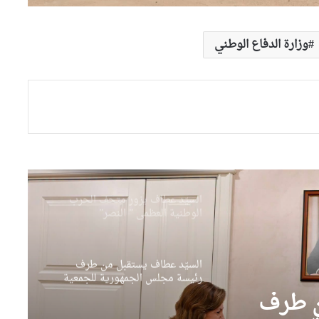
ضربة أمنية لشبكة هربت 21 طنا
من الكوكايين إلى أوروبا بتمويل
من مستثمرين في الإمارات
وزارة الدفاع الوطني
النائب علوش أمين يتولى متابعة
العلاقات بين المجلس الشعبي
الوطني ومجلس الأمة والحكومة
بوفدش تكلف نوابها التسعة
بمهامهم بالمجلس الشعبي الوطني
السيّد عطاف يزور متحف الحرب
الوطنية العظمى ” النصر”
بالعاصمة مينسك
السيّد عطاف يستقبل من طرف
رئيسة مجلس الجمهورية للجمعية
الوطنية البيلاروسية
ن طرف