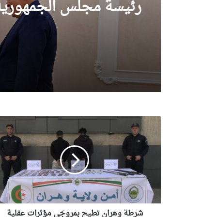
رئيسة مجلس الجمهورية
للجمعية الوطنية البيلار
شرطة
وهران
تطيح
بمروجَي
مؤثرات
عقلية
وتحجز
685
قرصا
مهلوسا
شرطة وهران تطيح بمروجَي مؤثرات عقلية