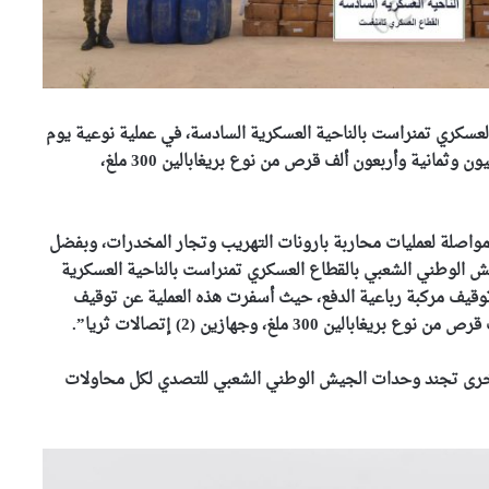
عسكري تمنراست بالناحية العسكرية السادسة، في عملية نوعية يوم
أمس السبت، من توقيف شخصين (2) وحجز أكثر من مليون وثمانية وأربعون ألف قرص من نوع بريغابالين 300 ملغ،
 مواصلة لعمليات محاربة بارونات التهريب وتجار المخدرات، وبفضل
يش الوطني الشعبي بالقطاع العسكري تمنراست بالناحية العسكرية
2، بعد كمين محكم من توقيف مركبة رباعية الدفع، حيث أسفرت هذه العملية عن توقيف
رة أخرى تجند وحدات الجيش الوطني الشعبي للتصدي لكل محاولات