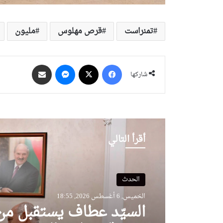
تمنراست
قرص مهلوس
مليون
فيسبوك
‫X
ماسنجر
مشاركة عبر البريد
شاركها
أقرأ التالي
الحدث
الخميس, 6 أغسطس 2026, 18:55
السيّد عطاف يستقبل م