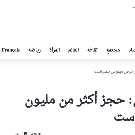
بل من طرف رئيسة مجلس الجمهورية للجمعية الوطنية البيلاروسية
اد
مجتمع
ثقافة
العالم
المرأة
رياضة
Français
يون قرص مهلوس بتمنراست
: حجز أكثر من مليون
است
436
2 دقائق