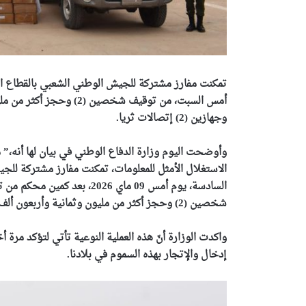
تمكنت مفارز مشتركة للجيش الوطني الشعبي بالقطاع ال
وجهازين (2) إتصالات ثريا.
وأوضحت اليوم وزارة الدفاع الوطني في بيان لها أنه،”
الاستغلال الأمثل للمعلومات، تمكنت مفارز مشتركة للج
السادسة، يوم أمس 09 ماي 026
شخصين (2) وحجز أكثر من مليون وثمانية وأربعون ألف قرص من نوع بريغابالين 300 ملغ، وجهازين (2) إتصالات ثريا”.
واكدت الوزارة أنّ هذه العملية النوعية تأتي لتؤكد م
إدخال والإتجار بهذه السموم في بلادنا.