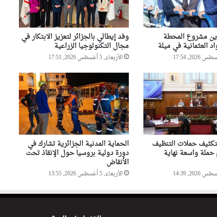
السيّد عطاف يجري لقاء على
إنفراد مع نظيره البيلاروسي
اين مشروع المحطة
وفد إيطالي بالجزائر لتعزيز الابتكار في
اد العثمانية في ميلة
مجال التكنولوجيا الزراعية
السيّد عطاف يضع إكليلا من
الأربعاء, 5 أغسطس 2026, 17:51
الزهور أمام تمثال النصر بالعاصمة
مينسك
أحداث سبتة تدفع البرلمان
الإسباني لمطالبة “الفيفا” بإلغاء
المشاركة المغربية في استضافة
مونديال2030
تكثيف حملات التنظيف
الحماية المدنية الجزائرية تشارك في
 حملة واسعة نهاية
دورة دولية بروسيا حول الإنقاذ تحت
الأنقاض
الأربعاء, 5 أغسطس 2026, 13:55