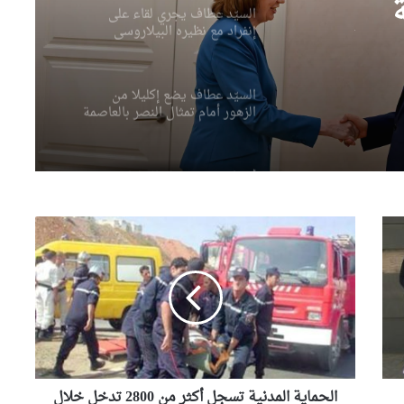
السيّد عطاف يجري لقاء على
إنفراد مع نظيره البيلاروسي
وسية
السيّد عطاف يضع إكليلا من
الزهور أمام تمثال النصر بالعاصمة
مينسك
أحداث سبتة تدفع البرلمان
الإسباني لمطالبة “الفيفا” بإلغاء
المشاركة المغربية في استضافة
الحماية
مونديال2030
المدنية
الإعلان اليوم عن النتائج النهائية
تسجل
لمسابقة توظيف الأساتذة
أكثر
باستثناء هذه الولايات
من
2800
تدخل
وزير الصناعة يقف على القدرات
خلال
الصناعية لمجمع “فيروفيال”
بعنابة
24
ساعة
الحماية المدنية تسجل أكثر من 2800 تدخل خلال