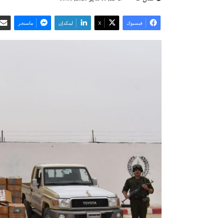
فيسبوك
‫X
لينكدإن
ماسنجر