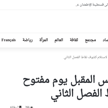
لى قسنطينة للإطمئنان على مصابي حادث انقلاب حافلة
اد
مجتمع
ثقافة
العالم
المرأة
رياضة
Français
 لاستلام كشوف نقاط الفصل الثاني
يس المقبل يوم مفتوح
الفصل الثاني
266
2 دقائق