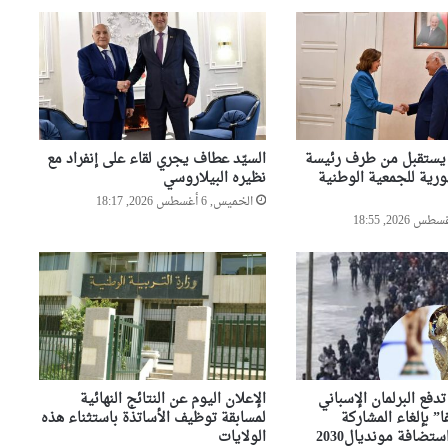
وزارة الصحة سخرت جميع
الإمكانيات للتكفل بمصابي حادثي
قسنطينة وتيارت
وزير الصحة يتنقل إلى قسنطينة
 يستقبل من طرف رئيسة
السيّد عطاف يجري لقاء على إنفراد مع
للإطمئنان على مصابي حادث
رية للجمعية الوطنية
نظيره البيلاروسي
انقلاب حافلة
الخميس, 6 أغسطس 2026, 18:17
رئيس حكومة مالي: لا توجد أزمة
مع الجزائر وهناك تقارب تام في
وجهات النظر مع الرئيس تبون
المغرب يشعل أزمة دبلوماسية
بين إسبانيا وإيطاليا
فع البرلمان الإسباني
الإعلان اليوم عن النتائج النهائية
ا” بإلغاء المشاركة
لمسابقة توظيف الأساتذة باستثناء هذه
المغرب يضع البحث العلمي على
ستضافة مونديال2030
الولايات
“لائحة البيع”..شهادات عليا لمن