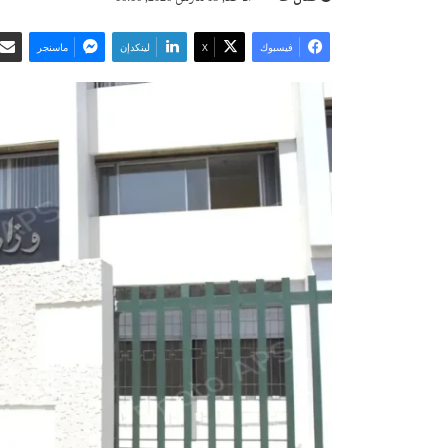
فيسبوك
‫X
لينكدإن
ماسنجر