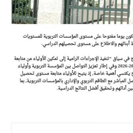
يكون يوما مفتوحا على مستوى المؤسسات التربوية للمستويات
رئيس الجمهورية يعزي عائلة
الشيخ سعيد الحاج محمد بن
قاط أبنائهم والاطلاع على مستوى تحصيلهم الدراسي.
إبراهيم “كعباش”
 في سياق “تنفيذ الإجراءات الرامية إلى تمكين الأولياء من متابعة
بتوجيهات من وزير الداخلية
نتائج أبنائهم خلال الفصل الثاني من السنة الدراسية 2025-2026 وفي إطار تعزيز التواصل بين المؤسسة التربوية وأولياء
..انطلاق حملة وطنية واسعة
فتوح يكتسي أهمية خاصة, إذ يتيح للأولياء متابعة مستوى تحصيل
للنظافة عبر مختلف ولايات
 المباشر مع الطاقم التربوي والإداري بالمؤسسات التربوية, بما
الوطن
 أدائهم وتحقيق أفضل النتائج الدراسية.
وزير المجاهدين يطمئن على
الحالة الصحية للمجاهدة زهية
خرف الله
وزير الري يؤكد من باتنة أن
ضمان الأمن المائي أولوية وطنية