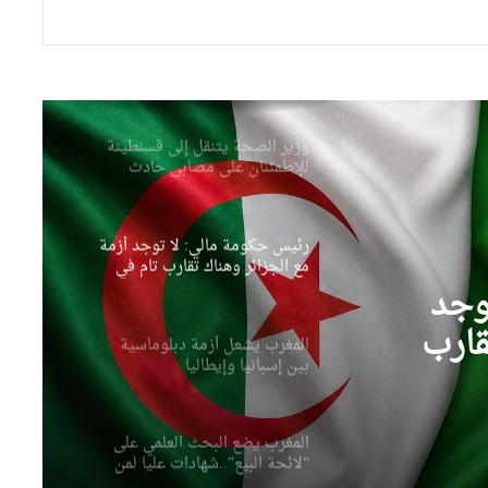
وزارة الصحة سخرت جميع
الإمكانيات للتكفل بمصابي حادثي
قسنطينة وتيارت
وزير الصحة يتنقل إلى قسنطينة
للإطمئنان على مصابي حادث
انقلاب حافلة
رئيس حكومة مالي: لا توجد أزمة
مع الجزائر وهناك تقارب تام في
وجهات النظر مع الرئيس تبون
وجد
قارب
المغرب يشعل أزمة دبلوماسية
بين إسبانيا وإيطاليا
الرئيس
المغرب يضع البحث العلمي على
“لائحة البيع”..شهادات عليا لمن
يملك المال فقط