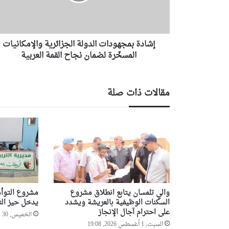
ب
م
ج
ه
إشادة بمجهودات الدولة الجزائرية والإمكانيات
و
د
المسخّرة لضمان نجاح القمة العربية
ا
ت
ا
مقالات ذات صلة
ل
د
و
ل
ة
ا
ل
ج
ز
والي تلمسان يتابع انطلاق مشروع
مشروع التوأم
ا
السكنات الوظيفية بالعريشة ويشدد
يدخل حيز الت
ئ
على احترام آجال الإنجاز
ر
الخميس, 30 يوليو 2026, 7:18
السبت, 1 أغسطس 2026, 19:08
ي