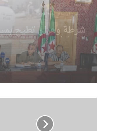
جهوي
الجمعة, 7 أغسطس 2026, 12:01
بلدية وهران تتجند غدا 
تطوعية كبرى لتنظيف 
المندوبيات
إ
ش
ا
د
ة