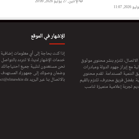
الإثنين, 27 يوليو 2026, 20:09
للإشهار في الموقع
إذا كنت بحاجة إلى أي معلومات إضافية
خدمات الإشهار لدينا، لا تتردد بالتواصل م
 الاتصال، تلتزم بنشر محتوى موثوق
نحن مستعدون لتلبية جميع احتياجاتك ال
ة مع إبراز جهود الدولة ومبادرات
وضمان وصولك إلى جمهورك المستهدف لا
ق التنمية المستدامة. تقدم محتوى
بالاتصال بنا عبر البريد
act@elmawkie.dz
ية. بفضل فريق محترف، تلتزم بالقيم
ديم تجربة إعلامية متميزة تناسب