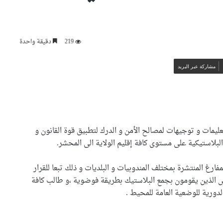
219
دقيقة واحدة
مشاركة عبر البريد
عليمات و توجيهات لمصالح الأمن و الدرك لتطبيق قوة القانون و
وهران خضراء تكثف عمليات
لبلاستيكية على مستوى كافة إقليم الولاية الى المحشر.
العناية بالمساحات الخضراء
وتحسين المحيط الحضري
فارغ المنتشرة بمختلف المندوبيات و البلديات و ذلك تبعا للقرار
اص الذين يقومون بجمع البلاستيك بطريقة فوضوية ،و طالب كافة
مندوبية العثمانية بوهران تطلق
حملة خاصة لتحسين المحيط
الدورية للوضعية العامة للمحيط .
ونظافة الأحياء