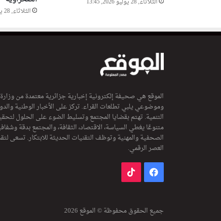
الثلاثاء, 28 يوليو 2026, 13:45
م
الثلاثاء, 28 يوليو 2026, 11:07
ا
ن
ن
ج
ا
ح
ا
ل
الموقع هي صحيفة إلكترونية إخبارية جزائرية معتمدة من وزارة
ق
وموضوعي يلبي تطلعات القراء. تركز على الأخبار الوطنية والدولي
م
التنمية. تهتم بقضايا المجتمع وتسليط الضوء على الحلول لتحقي
ة
متنوعًا يغطي السياسة، الاقتصاد، الثقافة، والمجتمع بدقة وشفاف
ا
الصحفية والمهنية وتوظف التقنيات الحديثة للابتكار. تسعى لتق
ل
العصر الرقمي.
ع
ر
فيسبوك
‫TikTok
ب
ي
ة
جميع الحقوق محفوظة © الموقع 2026