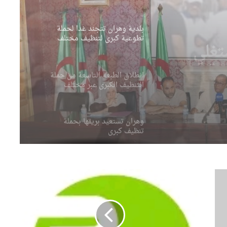
بلدية وهران تتجند غدا لحملة
تطوعية كبرى لتنظيف مختلف
المندوبيات
لحملة
مختلف
انطلاق الطبعة التاسعة من حملة
التنظيف الكبرى عبر مختلف
مقاطعات العاصمة
وهران تستعيد بريقها بحملة
تنظيف كبرى
وهران خضراء تكثف عمليات
العناية بالمساحات الخضراء
وتحسين المحيط الحضري
م
ؤ
مندوبية العثمانية بوهران تطلق
س
حملة خاصة لتحسين المحيط
س
ونظافة الأحياء
ة