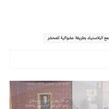
وهران: انطلاق التصفيات النهائية
لمسابقة حفظ القرآن الكريم
والحديث النبوي الشريف
والي وهران يشدد على تسريع
وتيرة إنجاز مشروع تهيئة محور
دوران “الباهية”
ع البلاستيك بطريقة عشوائية للمحشر
وهران: أوشان يشدد على تحسين
الوضع البيئي وينهي مهام
مسؤولين في قطاع النظافة
وهران: مديرية الشؤون الدينية
وسونلغاز تنشران ثقافة ترشيد
استهلاك الطاقة بالمساجد
شرطة وهران تطيح بمستغلي
الشواطئ غير الشرعيين وتحجز
عشرات الكراسي والطاولات
والشمسيات