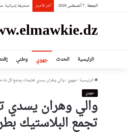
الجمعة , 7 أغسطس 2026
صحيفة إسبانية: مخزو
آخر الأخبار
w.elmawkie.dz
الرئيسية
الحدث
وطني
إقتص
جهوي
الرئيسية
/
جهوي
/
والي وهران يسدي تعليمات بوضع كل شاحن
جهوي
والي وهران يسدي ت
تجمع البلاستيك بطر