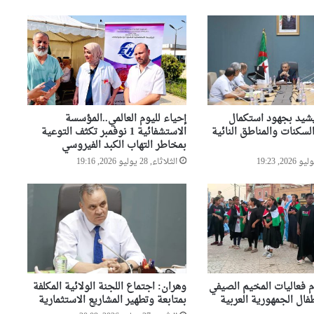
ل
بلدية وهران تتجند غدا لحملة
ي
تطوعية كبرى لتنظيف مختلف
ة
المندوبيات
ب
1
4
انطلاق الطبعة التاسعة من حملة
م
التنظيف الكبرى عبر مختلف
مقاطعات العاصمة
ل
شيد بجهود استكمال
إحياء لليوم العالمي..المؤسسة
ي
لسكنات والمناطق النائية
الاستشفائية 1 نوفمبر تكثف التوعية
ا
بمخاطر التهاب الكبد الفيروسي
وهران تستعيد بريقها بحملة
ر
الثلاثاء, 28 يوليو 2026, 19:16
تنظيف كبرى
س
ن
ت
ي
م
م فعاليات المخيم الصيفي
وهران: اجتماع اللجنة الولائية المكلفة
ل الجمهورية العربية
بمتابعة وتطهير المشاريع الاستثمارية