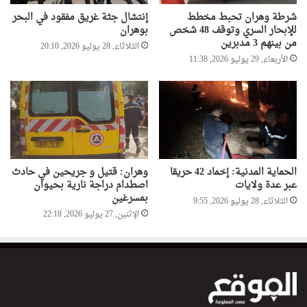
شرطة وهران تحبط مخطط
إنتشال جثة غريق مفقود في البحر
للإبحار السري وتوقف 48 شخص
بوهران
من بينهم 3 مدبرين
الثلاثاء, 28 يوليو 2026, 20:10
الأربعاء, 29 يوليو 2026, 11:38
الحماية المدنية: إخماد 42 حريقا
وهران: قتيل و جريحين في حادث
عبر عدة ولايات
اصطدام دراجة نارية بحيوان
بمسرغين
الثلاثاء, 28 يوليو 2026, 9:55
الإثنين, 27 يوليو 2026, 22:18