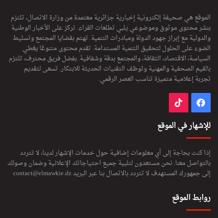
الموقع هي صحيفة إلكترونية إخبارية جزائرية معتمدة من وزارة الاتصال، تلتزم
بنشر محتوى موثوق وموضوعي يلبي تطلعات القراء. تركز على الأخبار الوطنية
والدولية مع إبراز جهود الدولة ومبادرات التنمية. تهتم بقضايا المجتمع وتسليط
الضوء على الحلول لتحقيق التنمية المستدامة. تقدم محتوى متنوعًا يغطي
السياسة، الاقتصاد، الثقافة، والمجتمع بدقة وشفافية. بفضل فريق محترف، تلتزم
بالقيم الصحفية والمهنية وتوظف التقنيات الحديثة للابتكار. تسعى لتقديم
تجربة إعلامية متميزة تناسب العصر الرقمي.
فيسبوك
‫TikTok
للإشهار في الموقع
إذا كنت بحاجة إلى أي معلومات إضافية حول خدمات الإشهار لدينا، لا تتردد
بالتواصل معنا. نحن مستعدون لتلبية جميع احتياجاتك الإعلانية وضمان وصولك
إلى جمهورك المستهدف لا تتردد بالاتصال بنا عبر البريد
contact@elmawkie.dz
روابط الموقع