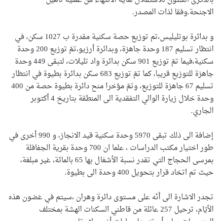
بالذكرى الستون للاستقلال لغاية الانتهاء من عملية تأهيل
الاجنحة.وفقا لذات المصدر.
و بدائرة بوتليليس،تم توزيع حصة سكنية مقدرة ب 1027 سكن، في
انتظار تسليم 187 وحدة جاهزة، وبدائرة أرزيو،تمّ توزيع 200 وحدة
سكنية،فيما تمّ توزيع 901 سكن بدائرة واد تليلات، لتبقى 449 وحدة
جاهزة للتوزيع قريبا، كما تمّ توزيع 683 سكن بدائرة بطيوة في انتظار
تسليم 67 جاهزة للتوزيع، وتمّ مؤخرا منح دائرة بطيوة حصة من 400
وحدة خلال زيارة الوالي التفقدية الى المنطقة بتاريخ 4 أكتوبر
الجاري.
إضافة الى ذلك تبقى 5970 وحدة سكنية قيد الانجاز، و 990 أخرى في
طور اختيار مكتب الدراسات ، علما ان 700 وحدة بقرية الجفافلة
بمرسى الحجاج التي تقدر نسبة الأشغال بها 65 بالمائة، غير مبلغة،
حيث تم اتخاد قرار بتحويل 400 وحدة الى بطيوة.
تجدر الاشارة الى أنّه على مستوى دائرة وهران ،سيتم في غضون هذه
الأيّام، ترحيل 257 عائلة من قاطني السكنات الهشة بمختلف