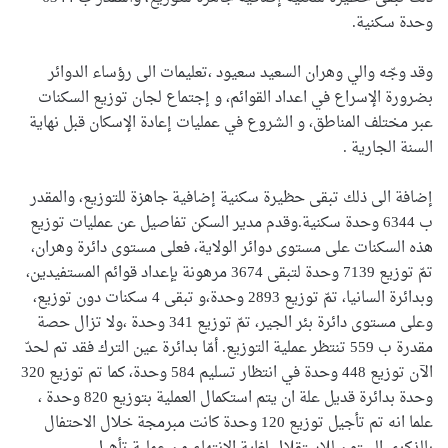
وحدة سكنية.
وقد وجّه والي وهران السعيد سعيود ،تعليمات الى رؤساء الدوائر
بضرورة الإسراع في اعداد القوائم، و إجتماع لجان توزيع السكنات
عبر مختلف المناطق، و الشروع في عمليات إعادة الإسكان قبل نهاية
السنة الجارية .
إضافة الى ذلك تبقى حظيرة سكنية إضافية جاهزة للتوزيع، والمقدر
ب 6344 وحدة سكنية.وقدم مدير السكن تفاصيل عن عمليات توزيع
هذه السكنات على مستوى دوائر الولاية، فعلى مستوى دائرة وهران،
تمّ توزيع 7139 وحدة لتبقى 3674 مرهونة بإعداد قوائم المستفيدين،
وبدائرة السانيا، تمّ توزيع 2893 وحدة،و تبقى 4 سكنات دون توزيع،
وعلى مستوى دائرة بئر الجير، تمّ توزيع 341 وحدة ،ولا تزال حصة
مقدرة ب 559 تنتظر عملية التوزيع. أمّا بدائرة عين الترك فقد تم لحدّ
الآن توزيع 448 وحدة في انتظار تسليم 584 وحدة، كما تم توزيع 320
وحدة بدائرة قديل علة ان يتم استكمال العملية بتوزيع 820 وحدة ،
علما انه تم تأجيل توزيع 120 وحدة كانت مبرمجة خلال الاحتفال