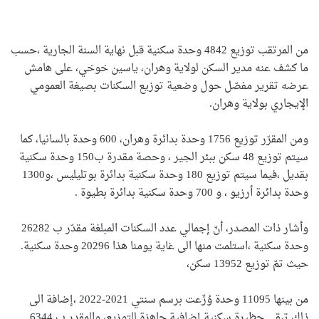
من المرتقب توزيع 4842 وحدة سكنية قبل نهاية السنة الجارية ،حسب
ما كشف عنه مدير السكن لولاية وهران، ياسين خوخي، على هامش
عرضه تقرير مفصّل حول وضعية توزيع السكنات بصيغة العمومي
الإيجاري بولاية وهران.
ومن المقرّر توزيع 1756 وحدة بدائرة وهران، 600 وحدة بالسانيا، كما
سيتم توزيع 48 سكن ببئر الجير ، وحصة مقدرة ب150 وحدة سكنية
بقديل ،فيما سيتم توزيع 180 وحدة سكنية بدائرة بوتليليس ،و1300
وحدة بدائرة أرزيو ، و 700 وحدة سكنية بدائرة بطيوة .
وأشار ذات المصدر، أنّ إجمالي عدد السكنات المبلغة مقدّر ب 26282
وحدة سكنية ،استلمت منها الى غاية يومنا هذا 20296 وحدة سكنية.
حيث تمّ توزيع 13952 سكن،
من بينها 11095 وحدة وُزّعت برسم سنتي 2021-2022 ،إضافة الى
ذلك تبقى حظيرة سكنية إضافية جاهزة للتوزيع، والمقدر ب 6344