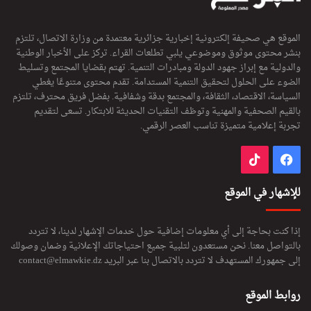
الموقع هي صحيفة إلكترونية إخبارية جزائرية معتمدة من وزارة الاتصال، تلتزم
بنشر محتوى موثوق وموضوعي يلبي تطلعات القراء. تركز على الأخبار الوطنية
والدولية مع إبراز جهود الدولة ومبادرات التنمية. تهتم بقضايا المجتمع وتسليط
الضوء على الحلول لتحقيق التنمية المستدامة. تقدم محتوى متنوعًا يغطي
السياسة، الاقتصاد، الثقافة، والمجتمع بدقة وشفافية. بفضل فريق محترف، تلتزم
بالقيم الصحفية والمهنية وتوظف التقنيات الحديثة للابتكار. تسعى لتقديم
تجربة إعلامية متميزة تناسب العصر الرقمي.
فيسبوك
‫TikTok
للإشهار في الموقع
إذا كنت بحاجة إلى أي معلومات إضافية حول خدمات الإشهار لدينا، لا تتردد
بالتواصل معنا. نحن مستعدون لتلبية جميع احتياجاتك الإعلانية وضمان وصولك
إلى جمهورك المستهدف لا تتردد بالاتصال بنا عبر البريد
contact@elmawkie.dz
روابط الموقع