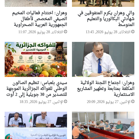
ن
ن
م
ا
والي وهران يكرم المتفوقين في
وهران: اختتام فعاليات المخيم
ن
ل
شهادتي البكالوريا والتعليم
الصيفي المخصص لأطفال
ا
ج
المتوسط
الجمهورية العربية الصحراوية
ن
ز
الثلاثاء, 28 يوليو 2026, 13:45
الثلاثاء, 28 يوليو 2026, 11:07
ه
ا
ي
ئ
ا
ر
ر
ي
ه
ي
ا
ن
وهران: اجتماع اللجنة الولائية
سيدي بلعباس: تنظيم الصالون
المكلفة بمتابعة وتطهير المشاريع
الوطني للفواكه الجزائرية الموجهة
الاستثمارية
للتصدير من 30 جويلية إلى 2 أوت
الإثنين, 27 يوليو 2026, 20:09
الإثنين, 27 يوليو 2026, 18:35