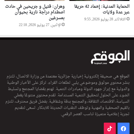
الحماية المدنية: إخماد 42 حريقا
وهران: قتيل و جريحين في حادث
عبر عدة ولايات
اصطدام دراجة نارية بحيوان
بمسرغين
الثلاثاء, 28 يوليو 2026, 9:55
الإثنين, 27 يوليو 2026, 22:18
الموقع هي صحيفة إلكترونية إخبارية جزائرية معتمدة من وزارة الاتصال، تلتزم
بنشر محتوى موثوق وموضوعي يلبي تطلعات القراء. تركز على الأخبار الوطنية
والدولية مع إبراز جهود الدولة ومبادرات التنمية. تهتم بقضايا المجتمع وتسليط
الضوء على الحلول لتحقيق التنمية المستدامة. تقدم محتوى متنوعًا يغطي
السياسة، الاقتصاد، الثقافة، والمجتمع بدقة وشفافية. بفضل فريق محترف، تلتزم
بالقيم الصحفية والمهنية وتوظف التقنيات الحديثة للابتكار. تسعى لتقديم
تجربة إعلامية متميزة تناسب العصر الرقمي.
فيسبوك
‫TikTok