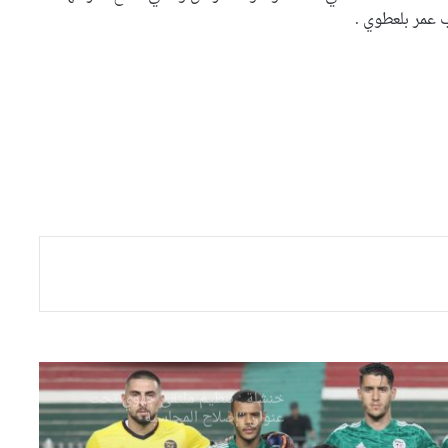
ب عمر بلعطوي .
فرنسا إلى ربع نهائي مونديال قطر
على ملعب الثمامة
الكاف يخطط لإقامة حفل جوائز
الأفضل لعام 2023
إدارة الساورة ترفع دعوى قضائية
ضد مسير اتحاد خنشلة
والي وهران يعقد أول اجتماع
للمجلس التنفيذي ويشدّد على
المتابعة الصارمة للمشاريع
التنموية
خنشلة : تنظيم ملتقى جهوي تحت
عنوان “إصلاح المحاسبة
العمومية على ضوء القانون