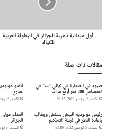
ي
د
ا
ل
ي
أول ميدالية ذهبية للجزائر في البطولة العربية
ة
ذ
للكياك
ه
ب
ي
مقالات ذات صلة
ة
ل
ل
صيود في الصدارة في نهائي “ب” في
لاعبو مولودي
ج
اختصاص 200 متر أربع مرات
جباري
ز
الأحد, 6 نوفمبر 2022, 21:13
الأحد, 6 نوفمبر 2022, 18:51
ا
ئ
ر
رئيس مولودية البيض ينتفض ويطالب
العداء مولى 
ف
باعادة النظر في لجنة التحكيم
الجزائر
ي
السبت, 5 نوفمبر 2022, 21:09
السبت, 5 نوفمبر 2022, 15:27
ا