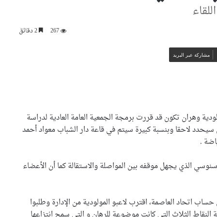
للقاء
267
2 دقائق
مشاركة عبر البريد
لودية وهران تكون قد قررت برمجة الجمعية العامة العادية لدراسة
2 أكتوبر الحالي في مكان سيحدد لاحقا وبنسبة كبيرة سيتم في قاعة دار الشباب معواد أحمد
اضة .
”قبطان” .. التميمة الرسمية
ل”شان” الجزائر
وسي الذي يجهل موقفه بين المواصلة والاستقالة كما أن الأعضاء
الكشف عن تميمة “الشان” هذا
الخميس
ساب اتحاد العاصمة، اقترب لاعبو المولودية من الإدارة وطلبوا
النقاط الثلاث التي كانت موضوعة للرهان و التي سمح انتزاعها