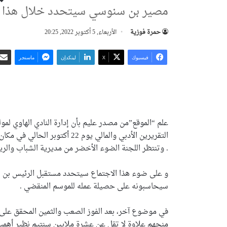
مصير بن سنوسي سيتحدد خلال هذا ا
حمرة فوزية
الأربعاء, 5 أكتوبر 2022, 20:25
فيسبوك
‫X
لينكدإن
ماسنجر
علم “الموقع”من مصدر عليم بأن إدارة النادي الهاوي لمو
التقريرين الأدبي والمالي يوم 2
. وتنتظر اللجنة الضوء الأخضر من مديرية الشباب والري
و على ضوء هذا الاجتماع سيتحدد مستقبل الرئيس بن سن
سيحاسبونه على حصيلة عمله للموسم المنقضي .
في موضوع آخر، بعد الفوز الصعب والثمين المحقق على ح
منحهم علاوة لا تقل عن عشرة ملايين سنتيم نظير أهمية 