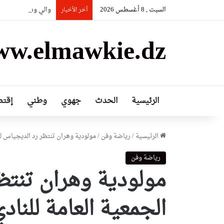
السبت , 8 أغسطس 2026
والي وهران يأمر برف
آخر الأخبار
w.elmawkie.dz
الرئيسية
الحدث
جهوي
وطني
إقتص
الرئيسية
/
رياضة وفن
/
مولودية وهران تنتظر رد الديجياس لعق
رياضة وفن
مولودية وهران تنتظ
الجمعية العامة للناد