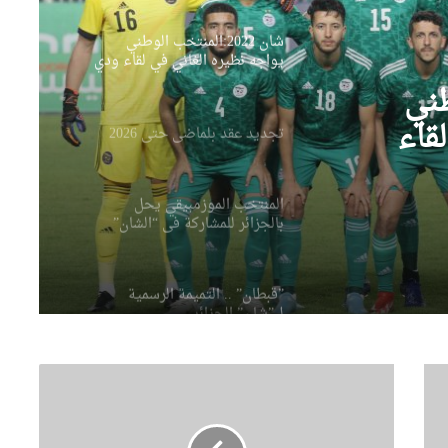
العضوي المتعلق بقوانين المالية”
شان 2022:المنتخب الوطني
يواجه نظيره الغاني في لقاء ودي
بملعب براقي
وطني
قاء
تجديد عقد بلماضي حتى 2026
المنتخب الموزمبيقي يحل
بالجزائر للمشاركة في “الشان”
”قبطان” .. التميمة الرسمية
ل”شان” الجزائر
آ
الكشف عن تميمة “الشان” هذا
د
الخميس
م
و