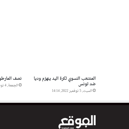
ل
ب
ط
و
ل
ة
ا
نصف المارطو
ل
الجمعة, 4 نوفمبر 2022, 21:39
ع
ر
ب
ي
ة
المنتخب النسوي لكرة اليد ينهزم وديا
ل
ضد تونس
ل
السبت, 5 نوفمبر 2022, 14:14
ك
ي
ا
ك