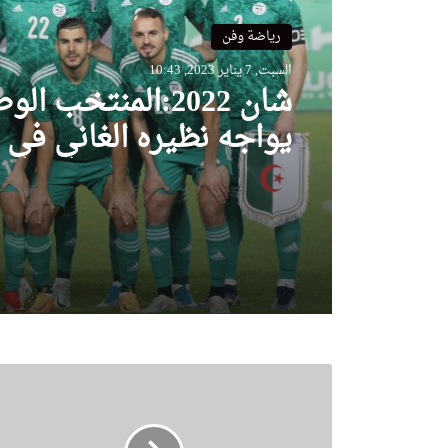
رياضة وفن
السبت, 7 يناير 2023, 10:43
شان 2022:المنتخب ال
يواجه نظيره الغاني في ل
ودي بملعب براقي
أ
و
ل
م