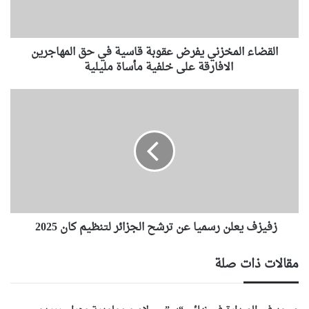
ا
ل
م
القضاء المخزني يفرض عقوبة قاسية في حق المهاجرين
خ
ز
الافارقة على خلفية مأساة مليلية
ن
ي
ز
ي
ف
ف
ي
ر
ز
ض
ف
ع
ي
ق
ع
و
ل
ب
ن
ة
زفيزف يعلن رسميا عن ترشح الجزائر لتنظيم كان 2025
ر
ق
س
ا
م
مقالات ذات صلة
س
ي
ي
ا
ة
ع