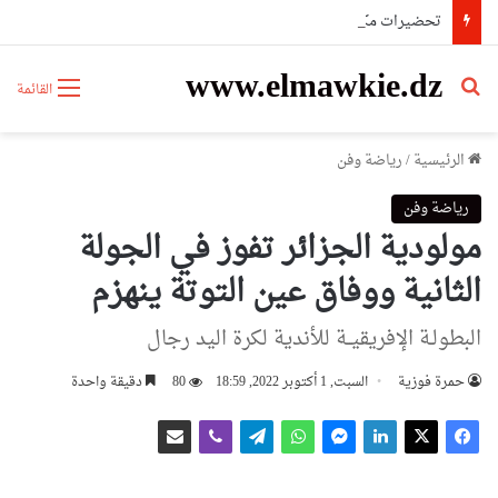
تحضيرات مكثفة عبر ولايات الوطن لضمان دخول مدرسي ناجح ومتكامل 2026-2027
www.elmawkie.dz
بحث عن
القائمة
الرئيسية
/
رياضة وفن
رياضة وفن
مولودية الجزائر تفوز في الجولة
الثانية ووفاق عين التوتة ينهزم
البطولـة الإفريقيــة للأندية لكرة اليد رجال
حمرة فوزية
السبت, 1 أكتوبر 2022, 18:59
80
دقيقة واحدة