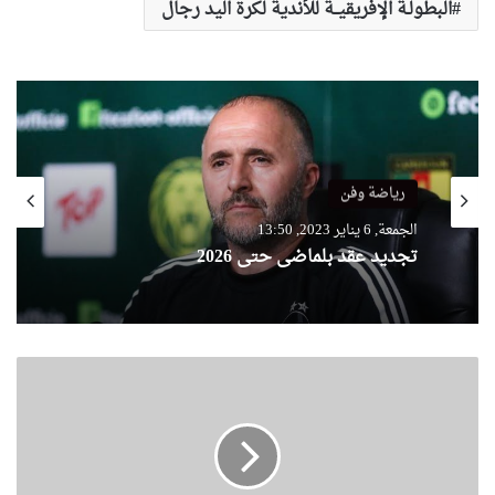
البطولـة الإفريقيــة للأندية لكرة اليد رجال
رياضة وفن
الجمعة, 6 يناير 2023, 13:50
تجديد عقد بلماضي حتى 2026
ا
ل
ق
ض
ا
ء