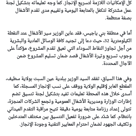
كل الإمكانيات اللازمة لتسريع الإنجاز. كما وجه تعليماته بتشكيل لجنة
عمل مشتركة تتكفل بالمتابعة اليومية وتقييم مدى تقدم الأشغال
بصفة منتظمة.
أما في منطقة بني ياجيس، فقد عاين الوزير سير الأشغال عند النقطة
الكيلومترية 32، حيث دعا إلى تجنيد كافة الوسائل المادية والبشرية
من أجل تجاوز النقاط السوداء التي تعيق تقدم المشروع، مؤكداً على
وجوب تسريع وتيرة الأشغال قصد ضمان تسليم المشروع ضمن
الآجال المحددة.
وفي هذا السياق، تفقد السيد الوزير ببلدية عين السبت بولاية سطيف،
المقطع العابر لإقليم الولاية ووقف على نسب الإنجاز المسجلة، كما
أسدى خلال هذه المحطة تعليمات تفيد بتشكيل لجنة تنسيق تضم
إطارات الوزارة ومديرية الأشغال العمومية وتجمع الشركات المنجزة،
تتولى إعداد رزنامة متابعة يومية دقيقة تتيح مراقبة التقدم الميداني
بانتظام. كما شدّد على ضرورة تفعيل التنسيق بين مختلف المتدخلين
وتكثيف الجهود لضمان احترام المعايير التقنية وجودة الإنجاز.