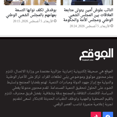
النائب علوش أمين يتولى متابعة
بوفدش تكلف نوابها التسعة
العلاقات بين المجلس الشعبي
بمهامهم بالمجلس الشعبي الوطني
الوطني ومجلس الأمة والحكومة
الأربعاء, 5 أغسطس 2026, 20:15
الأربعاء, 5 أغسطس 2026, 20:24
الموقع هي صحيفة إلكترونية إخبارية جزائرية معتمدة من وزارة الاتصال، تلتزم
بنشر محتوى موثوق وموضوعي يلبي تطلعات القراء. تركز على الأخبار الوطنية
والدولية مع إبراز جهود الدولة ومبادرات التنمية. تهتم بقضايا المجتمع وتسليط
الضوء على الحلول لتحقيق التنمية المستدامة. تقدم محتوى متنوعًا يغطي
السياسة، الاقتصاد، الثقافة، والمجتمع بدقة وشفافية. بفضل فريق محترف، تلتزم
بالقيم الصحفية والمهنية وتوظف التقنيات الحديثة للابتكار. تسعى لتقديم
تجربة إعلامية متميزة تناسب العصر الرقمي.
فيسبوك
‫TikTok