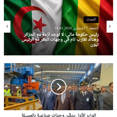
الحدث
الحدث
الجمعة, 7 أغسطس 2026, 18:43
الجمعة, 7 أغسطس 2026, 16:49
رئيس حكومة مالي: لا توجد أزمة مع الجزائر
المغرب يشعل أزمة دبلوماسية بين إسبانيا
وهناك تقارب تام في وجهات النظر مع الرئيس
وإيطاليا
تبون
الوزير
الأول
يدشّن
وحدات
صناعية
بالمسيلة
الوزير الأول يدشّن وحدات صناعية بالمسيلة