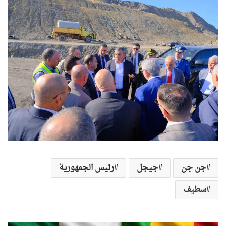
جن جن
جيجل
رئيس الجمهورية
سطيف