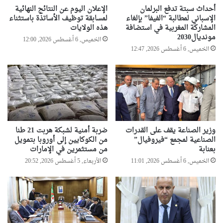
أحداث سبتة تدفع البرلمان
الإعلان اليوم عن النتائج النهائية
الإسباني لمطالبة “الفيفا” بإلغاء
لمسابقة توظيف الأساتذة باستثناء
المشاركة المغربية في استضافة
هذه الولايات
مونديال2030
الخميس, 6 أغسطس 2026, 12:00
الخميس, 6 أغسطس 2026, 12:47
وزير الصناعة يقف على القدرات
ضربة أمنية لشبكة هربت 21 طنا
الصناعية لمجمع “فيروفيال”
من الكوكايين إلى أوروبا بتمويل
بعنابة
من مستثمرين في الإمارات
الخميس, 6 أغسطس 2026, 11:01
الأربعاء, 5 أغسطس 2026, 20:52