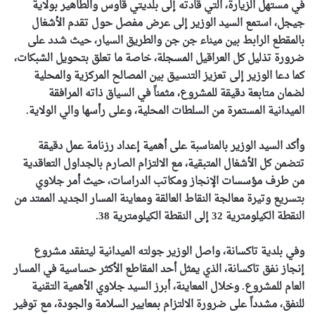
في مستهل الزيارة، التي قادته إلى بلديتي قاوس والطاهير بولاية
جيجل، استمع السيد الوزير إلى عرض مفصل حول تقدم الأشغال
بالمقطع الرابط بين ميناء جن جن والطريق السيار، حيث شدد على
ضرورة تذليل كل العراقيل المسجلة، خاصة ما تعلق بتحويل الشبكات،
كما دعا الوزير إلى تعزيز التنسيق بين المصالح المركزية والمحلية
لضمان متابعة دقيقة للمشروع، مثمناً في السياق ذاته المرافقة
الميدانية المستمرة من السلطات المحلية، وعلى رأسها والي الولاية.
وأكد السيد الوزير بالمناسبة على أهمية إعداد رزنامة عمل دقيقة
تتضمن كل الأشغال المتبقية، مع الالتزام الصارم بالجداول التعاقدية
من طرف مؤسسات الإنجاز ومكاتب الدراسات، حيث أمر جلاوي
بتسريع وتيرة معالجة النقاط العالقة ومعاينة المسار الجديد الممتد من
النقطة الكيلومترية 32 إلى النقطة الكيلومترية 38.
وفي بلدية تاكسانة، واصل الوزير جولته الميدانية ليتفقد مشروع
إنجاز نفق تاكسانة، الذي يمثل أحد المقاطع الأكثر حساسية في المسار
العام للمشروع. وخلال المعاينة، أبرز السيد جلاوي الأهمية التقنية
للنفق، مشدداً على ضرورة الالتزام بمعايير السلامة والجودة، مع توفير