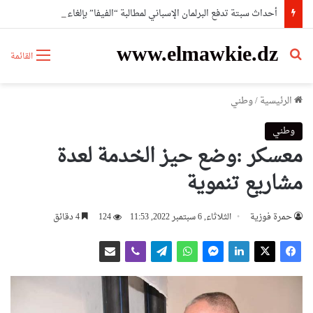
أحداث سبتة تدفع البرلمان الإسباني لمطالبة “الفيفا” بإلغاء المشاركة المغربية في استضافة مونديال2030
www.elmawkie.dz
بحث عن
القائمة
الرئيسية
/
وطني
وطني
معسكر :وضع حيز الخدمة لعدة
مشاريع تنموية
حمرة فوزية
الثلاثاء, 6 سبتمبر 2022, 11:53
124
4 دقائق