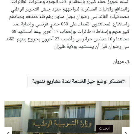
السنة ،فجهز حملة كبيرة باستقدام آلاف الجنود وعشرات الطائرات،
والمدافع والآليات العسكرية ليواجههم جنود جيش التحرير الوطني
تحت قيادة القائد سي رضوان بجبل مناور رغم قلة عددهم وعتادهم
واستطاع المجاهدون القضاء على 650 جندي فرنسي وإصابة عدد
كبير منهم وإسقاط 6 طائرات ،وإعطاب 17 أخرى بينما استشهد 69
مجاهدا و10 مدنيين جزائريين وأصيب 23 آخرون بجروح بينهم القائد
سي رضوان قبل أن يستشهد بولاية غليزان.
ق. مروان
معسكر :وضع حيز الخدمة لعدة مشاريع تنموية
الحدث