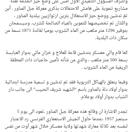
وأشرف المسؤول التنفيذي الاول امس على وضع حيز الخدمة لعدة
مشاريع تنموية على هامش الاحتفالات بذكرى معركة جبل المناور . أين
تمّ تدشين ووضع حيّز الاستغلال بئرين ارتوازيين ببلدية المناور ،
واللذان تم تخصيصهما للتموين بالمياه الصالحة للشرب. وسيسمحان
بتوفير 1296 متر مكعب من الماء الشروب يوميا لفائدة 1871 نسمة من
سكان ذات البلدية.
كما قام والي معسكر بتدشين قاعة للعلاج و خزان مائي بدوار العبابسة
بسعة 500 متر مكعب ، والذي من شأنه تأمين حاجيات ذات المنطقة
الريفية من الماء الشروب .
وفيما يتعلق بالهياكل التربوية فقد تم تدشين و تسمية مدرسة ابتدائية
بدوار اولاد دلة بالمناور باسم “الشهيد شريف الحبيب” الى جانب دار
الشباب بدوار أولاد بوعلام.
تجدر الاشارة ان وقائع هذه معركة جبل المناور ،تعود الى يوم 5
سبتمبر 1957 ،عندما حاول الجيش الاستعماري الفرنسي رد الاعتبار
لنفسه بعد ثلاثة معارك شهدتها ولاية معسكر خلال شهر أوت من نفس