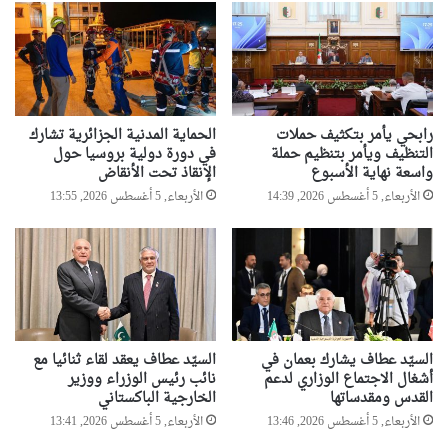
ل
ل
ج
ل
ز
م
ا
ش
ئ
ا
ر
ر
رابحي يأمر بتكثيف حملات
الحماية المدنية الجزائرية تشارك
ك
التنظيف ويأمر بتنظيم حملة
في دورة دولية بروسيا حول
ة
واسعة نهاية الأسبوع
الإنقاذ تحت الأنقاض
ف
الأربعاء, 5 أغسطس 2026, 14:39
الأربعاء, 5 أغسطس 2026, 13:55
ي
ا
ل
ق
م
ة
ا
ل
السيّد عطاف يشارك بعمان في
السيّد عطاف يعقد لقاء ثنائيا مع
ع
أشغال الاجتماع الوزاري لدعم
نائب رئيس الوزراء ووزير
ر
القدس ومقدساتها
الخارجية الباكستاني
ب
الأربعاء, 5 أغسطس 2026, 13:46
الأربعاء, 5 أغسطس 2026, 13:41
ي