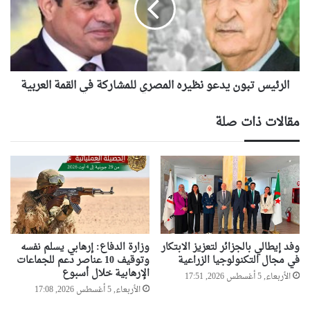
ب
ي
ي
س
ة
ت
ت
ب
ت
و
س
الرئيس تبون يدعو نظيره المصري للمشاركة في القمة العربية
ن
ل
ي
م
د
مقالات ذات صلة
د
ع
ع
و
و
ن
ة
ظ
ل
ي
ح
ر
ض
ه
و
ا
ر
ل
وفد إيطالي بالجزائر لتعزيز الابتكار
وزارة الدفاع: إرهابي يسلم نفسه
ق
م
في مجال التكنولوجيا الزراعية
وتوقيف 10 عناصر دعم للجماعات
م
الإرهابية خلال أسبوع
ص
الأربعاء, 5 أغسطس 2026, 17:51
ة
ر
الأربعاء, 5 أغسطس 2026, 17:08
ا
ي