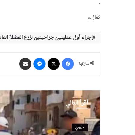
.
كمال.م
إجراء أول عمليتين جراحيتين لزرع العضلة العاص
فيسبوك
‫X
ماسنجر
مشاركة عبر البريد
شاركها
أقرأ التالي
جهوي