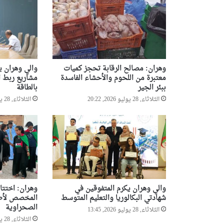
ي
ة
ب
1
4
م
ل
وهران: مصالح الرقابة تحجز كميات
والي وهران ي
ي
معتبرة من اللحوم والأحشاء الفاسدة
مشاريع ربط ا
ا
ببئر الجير
بالطاقة
ر
الثلاثاء, 28 يوليو 2026, 20:22
الثلاثاء, 28 يوليو 2026, 19:23
س
ن
ت
ي
م
والي وهران يكرم المتفوقين في
وهران: اختتا
شهادتي البكالوريا والتعليم المتوسط
المخصص لأطفا
الصحراوية
الثلاثاء, 28 يوليو 2026, 13:45
الثلاثاء, 28 يوليو 2026, 11:07