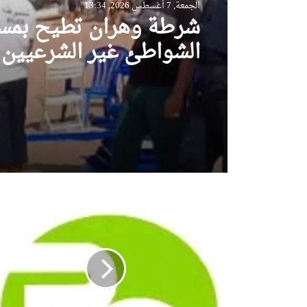
الجمعة, 7 أغسطس 2026, 13:34
شرطة وهران تطيح بمس
الشواطئ غير الشرعيين
عشرات الكراسي والطاول
والشمسيات
م
ؤ
س
س
ة
ن
ظ