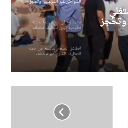
الشواطئ غير الشرعيين وتحجز
عشرات الكراسي والطاولات
تغلي
والشمسيات
 وتحجز
بلدية وهران تتجند غدا لحملة
تطوعية كبرى لتنظيف مختلف
ات
المندوبيات
انطلاق الطبعة التاسعة من حملة
التنظيف الكبرى عبر مختلف
مقاطعات العاصمة
وهران تستعيد بريقها بحملة
تنظيف كبرى
إ
س
وهران خضراء تكثف عمليات
ت
العناية بالمساحات الخضراء
ر
وتحسين المحيط الحضري
ج
ا
ع
مندوبية العثمانية بوهران تطلق