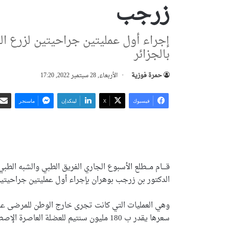
زرجب
إجراء أول عمليتين جراحيتين لزرع ال
بالجزائر
حمرة فوزية
الأربعاء, 28 سبتمبر 2022, 17:20
فيسبوك
‫X
لينكدإن
ماسنجر
قــــام مـــطلع الأسبوع الجاري الفريق الطبي والشبه الط
الدكتور بن زرجب بوهران بإجراء أول عمليتين جراحيتين
وهي العمليات التي كانت تجرى خارج الوطن للمرضى على غر
سعرها يقدر ب 180 مليون سنتيم للعضلة العاصرة الإصطناعية.