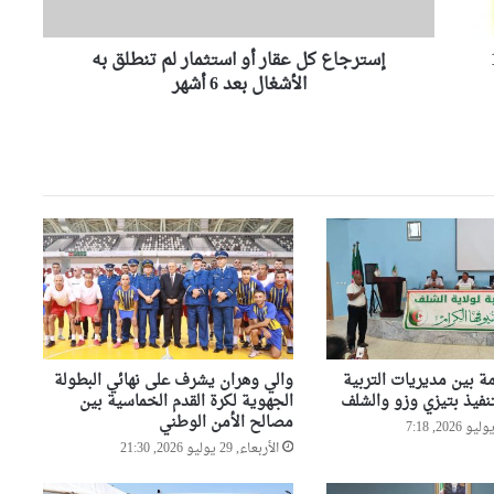
ك
حملة خاصة لتحسين المحيط
ونظافة الأحياء
ل
ية ب14
إسترجاع كل عقار أو استثمار لم تنطلق به
ع
ق
الأشغال بعد 6 أشهر
وهران: انطلاق التصفيات النهائية
ا
لمسابقة حفظ القرآن الكريم
ر
والحديث النبوي الشريف
أ
و
والي وهران يشدد على تسريع
ا
وتيرة إنجاز مشروع تهيئة محور
س
دوران “الباهية”
ت
ث
م
وهران: أوشان يشدد على تحسين
ا
الوضع البيئي وينهي مهام
مسؤولين في قطاع النظافة
ر
ل
ة بين مديريات التربية
والي وهران يشرف على نهائي البطولة
م
وهران: مديرية الشؤون الدينية
نفيذ بتيزي وزو والشلف
الجهوية لكرة القدم الخماسية بين
ت
وسونلغاز تنشران ثقافة ترشيد
مصالح الأمن الوطني
ن
استهلاك الطاقة بالمساجد
الأربعاء, 29 يوليو 2026, 21:30
ط
ل