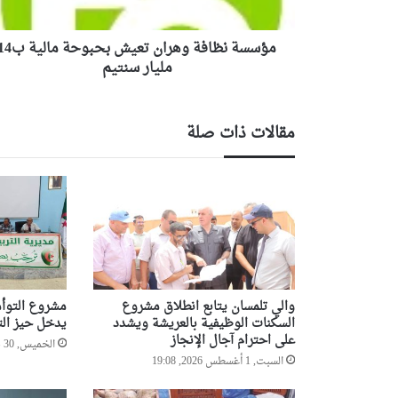
ا
ف
مؤسسة نظافة وهران تعيش بحبوحة مال
ة
و
مليار سنتيم
ه
ر
ا
مقالات ذات صلة
ن
ت
ع
ي
ش
ب
ح
ب
و
والي تلمسان يتابع انطلاق مشروع
مشروع التوأم
ح
السكنات الوظيفية بالعريشة ويشدد
يدخل حيز الت
ة
على احترام آجال الإنجاز
م
الخميس, 30 يوليو 2026, 7:18
السبت, 1 أغسطس 2026, 19:08
ا
ل