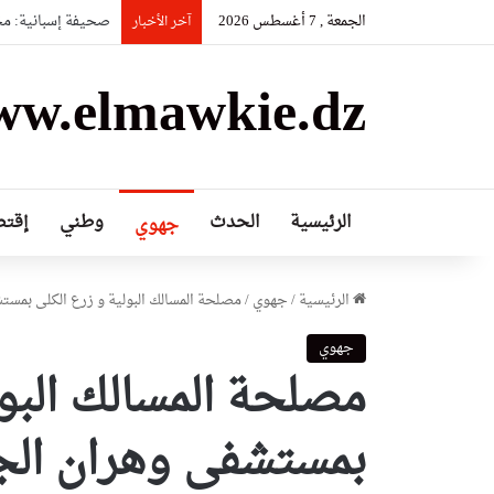
الجمعة , 7 أغسطس 2026
صحيفة إسبانية: مخزو
آخر الأخبار
w.elmawkie.dz
الرئيسية
الحدث
وطني
إقتص
جهوي
الرئيسية
/
جهوي
/
مصلحة المسالك البولية و زرع الكلى بمس
جهوي
مصلحة المسالك البول
بمستشفى وهران الجا