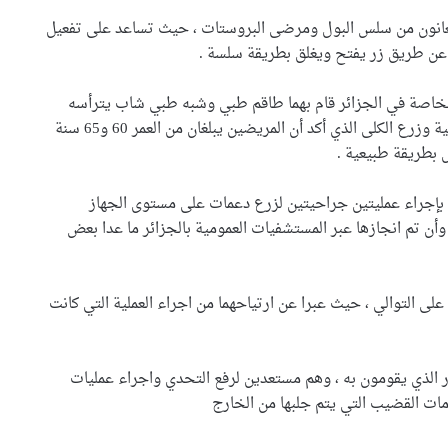
عانون من سلس البول ومرضى البروستات ، حيث تساعد على تفعيل
 عن طريق زر يفتح ويغلق بطريقة سلسة .
والخاصة في الجزائر قام بهما طاقم طبي وشبه طبي شاب يترأسه
البروفيسور بن عطا محمود رئيس مصلحة المسالك البولية وزرع الكلى الذي أكد أن المريضين يبلغان من العمر 60 و65 سنة
ل بطريقة طبيعية .
بإجراء عمليتين جراحيتين لزرع دعمات على مستوى الجهاز
وأن تم انجازها عبر المستشفيات العمومية بالجزائر ما عدا بعض
 اللذان خضعا للعلاج تبلغ اعمارهم 60 و30 سنة على التوالي ، حيث عبرا عن ارتياحهما من اجراء العملية التي كانت
ر الذي يقومون به ، وهم مستعدين لرفع التحدي واجراء عمليات
مات القضيب التي يتم جلبها من الخارج