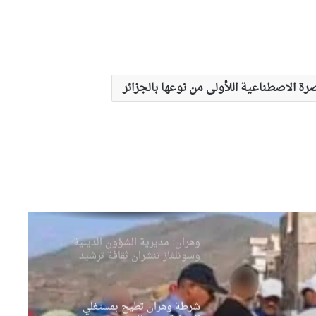
ونظافة الأحياء
وهران: انطلاق التصفيات النهائية
لمسابقة حفظ القرآن الكريم
والحديث النبوي الشريف
رة الاصطناعية اللأولى من نوعها بالجزائر
والي وهران يشدد على تسريع
وتيرة إنجاز مشروع تهيئة محور
دوران “الباهية”
وهران: أوشان يشدد على تحسين
الوضع البيئي وينهي مهام
مسؤولين في قطاع النظافة
وهران: مديرية الشؤون الدينية
وسونلغاز تنشران ثقافة ترشيد
استهلاك الطاقة بالمساجد
شرطة وهران تطيح بمستغلي