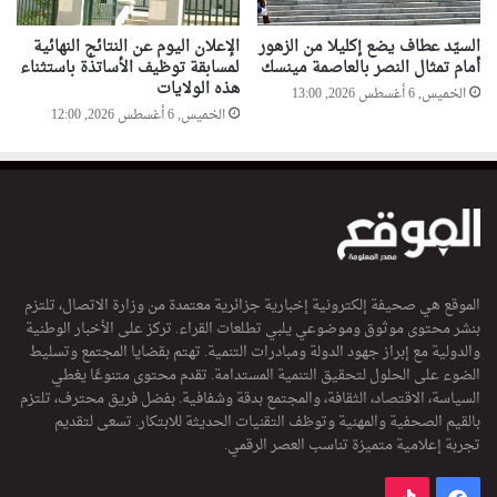
السيّد عطاف يضع إكليلا من الزهور
الإعلان اليوم عن النتائج النهائية
أمام تمثال النصر بالعاصمة مينسك
لمسابقة توظيف الأساتذة باستثناء
هذه الولايات
الخميس, 6 أغسطس 2026, 13:00
الخميس, 6 أغسطس 2026, 12:00
الموقع هي صحيفة إلكترونية إخبارية جزائرية معتمدة من وزارة الاتصال، تلتزم
بنشر محتوى موثوق وموضوعي يلبي تطلعات القراء. تركز على الأخبار الوطنية
والدولية مع إبراز جهود الدولة ومبادرات التنمية. تهتم بقضايا المجتمع وتسليط
الضوء على الحلول لتحقيق التنمية المستدامة. تقدم محتوى متنوعًا يغطي
السياسة، الاقتصاد، الثقافة، والمجتمع بدقة وشفافية. بفضل فريق محترف، تلتزم
بالقيم الصحفية والمهنية وتوظف التقنيات الحديثة للابتكار. تسعى لتقديم
تجربة إعلامية متميزة تناسب العصر الرقمي.