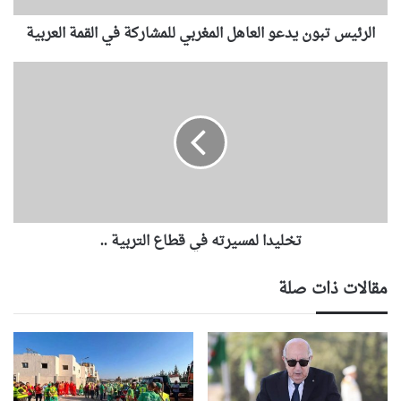
و
الرئيس تبون يدعو العاهل المغربي للمشاركة في القمة العربية
ن
ي
د
ت
ع
خ
و
ل
ا
ي
ل
د
ع
ا
ا
ل
ه
م
ل
س
ا
تخليدا لمسيرته في قطاع التربية ..
ي
ل
ر
م
ت
مقالات ذات صلة
غ
ه
ر
ف
ب
ي
ي
ق
ل
ط
ل
ا