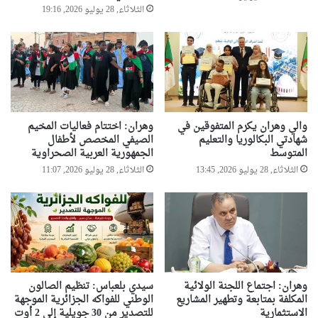
ى
الثلاثاء, 28 يوليو 2026, 19:16
ر
ف
ع
ق
د
ر
ا
ت
والي وهران يكرم المتفوقين في
وهران: اختتام فعاليات المخيم
ا
شهادتي البكالوريا والتعليم
الصيفي المخصص لأطفال
ن
المتوسط
الجمهورية العربية الصحراوية
ت
الثلاثاء, 28 يوليو 2026, 13:45
الثلاثاء, 28 يوليو 2026, 11:07
ا
ج
ا
ل
م
ح
ر
وهران: اجتماع اللجنة الولائية
سيدي بلعباس: تنظيم الصالون
و
المكلفة بمتابعة وتطهير المشاريع
الوطني للفواكه الجزائرية الموجهة
ق
الاستثمارية
للتصدير من 30 جويلية إلى 2 أوت
ا