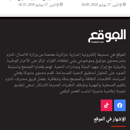
الإثنين, 27 يوليو 2026, 20:09
الإثنين, 27 يوليو 2026, 18:35
ت
ل
ض
م
ا
ن
ا
ل
أ
الموقع هي صحيفة إلكترونية إخبارية جزائرية معتمدة من وزارة الاتصال، تلتزم
م
بنشر محتوى موثوق وموضوعي يلبي تطلعات القراء. تركز على الأخبار الوطنية
ن
والدولية مع إبراز جهود الدولة ومبادرات التنمية. تهتم بقضايا المجتمع وتسليط
ا
الضوء على الحلول لتحقيق التنمية المستدامة. تقدم محتوى متنوعًا يغطي
ل
السياسة، الاقتصاد، الثقافة، والمجتمع بدقة وشفافية. بفضل فريق محترف، تلتزم
ط
بالقيم الصحفية والمهنية وتوظف التقنيات الحديثة للابتكار. تسعى لتقديم
ا
تجربة إعلامية متميزة تناسب العصر الرقمي.
ق
و
فيسبوك
‫TikTok
ي
للإشهار في الموقع