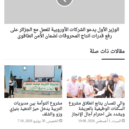
و
ر
ع
ا
ب
ل
د
أ
ا
الوزير الأول يدعو الشركات الأوروبية للعمل مع الجزائر على
و
ل
ل
رفع قدرات انتاج المحروقات لضمان الأمن الطاقوي
س
ي
ل
د
مقالات ذات صلة
ا
ع
م
و
”
ا
ي
ل
ف
ش
ا
ر
ر
ك
ق
ا
ا
ت
والي تلمسان يتابع انطلاق مشروع
مشروع التوأمة بين مديريات
ل
ا
السكنات الوظيفية بالعريشة
التربية يدخل حيز التنفيذ بتيزي
ح
ل
ويشدد على احترام آجال الإنجاز
وزو والشلف
ي
أ
السبت, 1 أغسطس 2026, 19:08
الخميس, 30 يوليو 2026, 7:18
ا
و