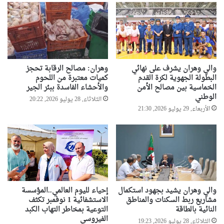
ة
ر
و
ب
ي
ة
ل
والي وهران يشرف على نهائي
وهران: مصالح الرقابة تحجز
ل
البطولة الجهوية لكرة القدم
كميات معتبرة من اللحوم
ع
الخماسية بين مصالح الأمن
والأحشاء الفاسدة ببئر الجير
م
الوطني
الثلاثاء, 28 يوليو 2026, 20:22
ل
الأربعاء, 29 يوليو 2026, 21:30
م
ع
ا
ل
ج
ز
ا
ئ
والي وهران يشيد بجهود استكمال
إحياء لليوم العالمي..المؤسسة
ر
مشاريع ربط السكنات والمناطق
الاستشفائية 1 نوفمبر تكثف
ع
النائية بالطاقة
التوعية بمخاطر التهاب الكبد
ل
الفيروسي
الثلاثاء, 28 يوليو 2026, 19:23