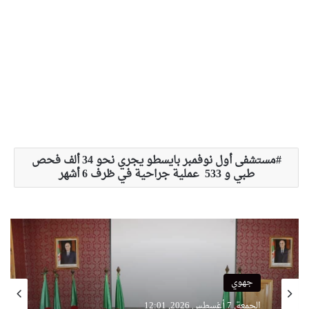
مستشفى أول نوفمبر بايسطو يجري نحو 34 ألف فحص
طبي و 533 عملية جراحية في ظرف 6 أشهر
جهوي
الجمعة, 7 أغسطس 2026, 12:01