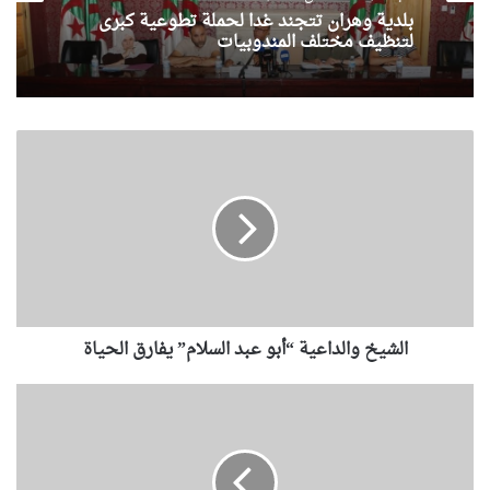
بلدية وهران تتجند غدا لحملة تطوعية كبرى
لتنظيف مختلف المندوبيات
ا
ل
ش
ي
خ
و
ا
ل
د
الشيخ والداعية “أبو عبد السلام” يفارق الحياة
ا
ع
ي
ا
ة
ل
“
و
أ
ز
ب
ي