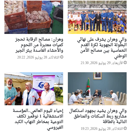
ا
ز
ل
ي
ق
ا
م
ر
ة
ت
ا
ه
والي وهران يشرف على نهائي
وهران: مصالح الرقابة تحجز
ل
ا
البطولة الجهوية لكرة القدم
كميات معتبرة من اللحوم
ع
ا
الخماسية بين مصالح الأمن
والأحشاء الفاسدة ببئر الجير
ر
ل
الوطني
الثلاثاء, 28 يوليو 2026, 20:22
ب
ى
الأربعاء, 29 يوليو 2026, 21:30
ي
ا
ة
ل
ج
ز
ا
ئ
ر
والي وهران يشيد بجهود استكمال
إحياء لليوم العالمي..المؤسسة
مشاريع ربط السكنات والمناطق
الاستشفائية 1 نوفمبر تكثف
النائية بالطاقة
التوعية بمخاطر التهاب الكبد
الفيروسي
الثلاثاء, 28 يوليو 2026, 19:23