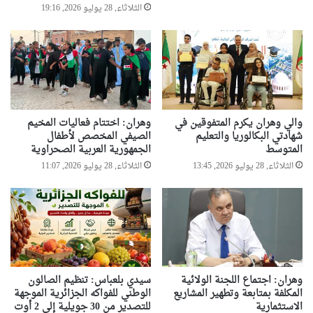
الثلاثاء, 28 يوليو 2026, 19:16
والي وهران يكرم المتفوقين في
وهران: اختتام فعاليات المخيم
شهادتي البكالوريا والتعليم
الصيفي المخصص لأطفال
المتوسط
الجمهورية العربية الصحراوية
الثلاثاء, 28 يوليو 2026, 13:45
الثلاثاء, 28 يوليو 2026, 11:07
وهران: اجتماع اللجنة الولائية
سيدي بلعباس: تنظيم الصالون
المكلفة بمتابعة وتطهير المشاريع
الوطني للفواكه الجزائرية الموجهة
الاستثمارية
للتصدير من 30 جويلية إلى 2 أوت