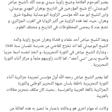
يعتبر المرحوم العلامة وشيخ زاوية سيدي بوعبد الله ،الشيخ عياض
البوعبدلي، أخ شيخ المؤرخين في التاريخ بوهران المهدي بوعبدلي،
وابن الشيخ ابو عبد الله مؤسس الزاوية البوعبدلية ببطيوة شرق
وهران، حيث تعدّ هذه الزاوية من أكبر الزوايا في الغرب الجزائري، و
تضمّ عدد لا يحصى المخطوطات في التاريخ و مختلف العلوم .
ويعدّ الشيخ عياض أحد علماء و قضاة وهران خريج زاوية والده
الشيخ البوعبدلي كما انه تخرّج كقاضي من مدرسة تلمسان سنة 1940
، وشارك الشيخ عياض في الثورة التحريرية، و اتخذ لنفسه اسما حربيا
فأصبح يدعى “سي أحمد”، كما كانت زاويتهم ملجأ و مركز أثناء الثورة
التحريرية .
كما يعتبر الشيخ عياض رحمه الله أول مؤسس لجريدة جزائرية أثناء
الثورة التحريرية ناطقة بلسان جبهة التحرير الوطني والثورة
الجزائرية باللغة العربية والفرنسية ، بحيث كان مكلف بتحرير مقالات
بالعربية.
وكانت له مهام اخرى هو وعائلته باعتبار ما تتميز به هذه العائلة من