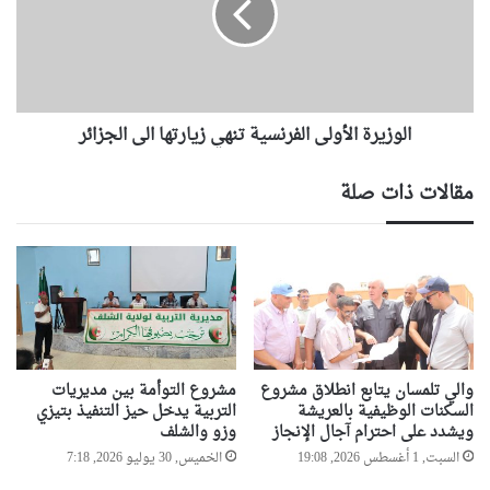
ر
ي
ا
ر
ل
ة
م
ا
ت
ل
ح
الوزيرة الأولى الفرنسية تنهي زيارتها الى الجزائر
أ
د
و
ة
ل
مقالات ذات صلة
يُ
ى
ؤ
ا
ك
ل
د
ف
م
ر
ش
ن
ا
س
ر
ي
ك
ة
والي تلمسان يتابع انطلاق مشروع
مشروع التوأمة بين مديريات
ت
ت
السكنات الوظيفية بالعريشة
التربية يدخل حيز التنفيذ بتيزي
ه
ويشدد على احترام آجال الإنجاز
وزو والشلف
ن
ف
ه
السبت, 1 أغسطس 2026, 19:08
الخميس, 30 يوليو 2026, 7:18
ي
ي