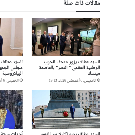
مقالات ذات صلة
السيّد عطاف يزور متحف الحرب
السيّد عطاف
الوطنية العظمى ” النصر” بالعاصمة
مجلس الجمهو
مينسك
البيلاروسية
الخميس, 6 أغسطس 2026, 19:13
الخميس, 6 أغسطس 2026, 18:55
السيّد عطاف يضع إكليلا من الزهور
أحداث سبتة تد