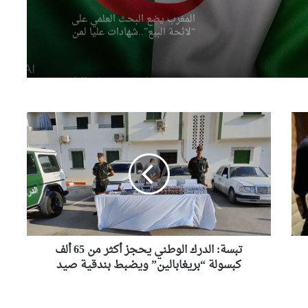
صحيفة إسبانية: مخزونات الغاز
الأوروبية تهبط إلى أدنى مستوى
منذ عام 2011
رئيس الجمهورية يعزي عائلة
الشيخ سعيد الحاج محمد بن
إبراهيم “كعباش”
تبسة:
الدرك
بتوجيهات من وزير الداخلية
الوطني
..انطلاق حملة وطنية واسعة
يحجز
للنظافة عبر مختلف ولايات
أكثر
الوطن
من
65
وزير المجاهدين يطمئن على
الحالة الصحية للمجاهدة زهية
ألف
خرف الله
كبسولة
“بريغابالين”
تبسة: الدرك الوطني يحجز أكثر من 65 ألف
ويضبط
كبسولة “بريغابالين” ويضبط بندقية صيد
وزير الري يؤكد من باتنة أن
بندقية
ضمان الأمن المائي أولوية وطنية
صيد