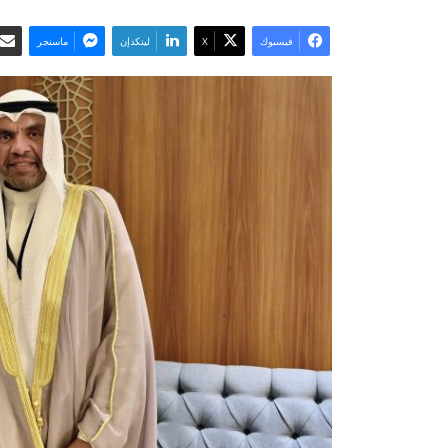
فيسبوك
‫X
لينكدإن
ماسنجر