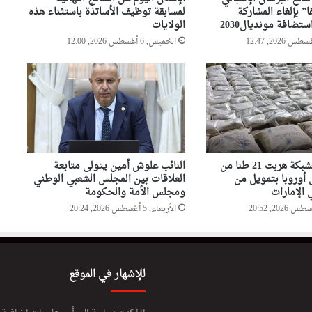
ا” بإلغاء المشاركة
لمسابقة توظيف الأساتذة باستثناء هذه
ستضافة مونديال2030
الولايات
صحيفة إسبانية: مخزونات الغاز
الأوروبية تهبط إلى أدنى مستوى
الخميس, 6 أغسطس 2026, 12:00
منذ عام 2011
ضربة أمنية لشبكة هربت 21 طنا من
النائب علوش أمين يتولى متابعة
 أوروبا بتمويل من
العلاقات بين المجلس الشعبي الوطني
الإمارات
ومجلس الأمة والحكومة
الأربعاء, 5 أغسطس 2026, 20:24
للإشهار في الموقع