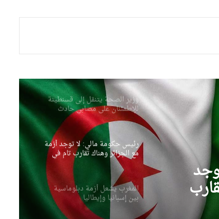
وزارة الصحة سخرت جميع
الإمكانيات للتكفل بمصابي حادثي
قسنطينة وتيارت
وزير الصحة يتنقل إلى قسنطينة
للإطمئنان على مصابي حادث
انقلاب حافلة
رئيس حكومة مالي: لا توجد أزمة
مع الجزائر وهناك تقارب تام في
وجهات النظر مع الرئيس تبون
المغرب يشعل أزمة دبلوماسية
بين إسبانيا وإيطاليا
ماسية
المغرب يضع البحث العلمي على
“لائحة البيع”..شهادات عليا لمن
يملك المال فقط