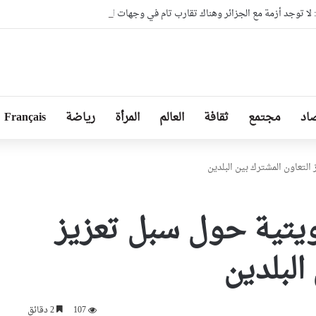
ا توجد أزمة مع الجزائر وهناك تقارب تام في وجهات النظر مع الرئيس تبون
اد
مجتمع
ثقافة
العالم
المرأة
رياضة
Français
لتعاون المشترك بين البلدين
يتية حول سبل تعزيز
البلدين
107
2 دقائق