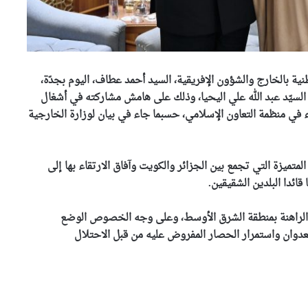
رئيس الجمهورية يعزي عائلة
نية بالخارج والشؤون الإفريقية، السيد أحمد عطاف، اليوم بجدّة،
الشيخ سعيد الحاج محمد بن
السيّد عبد الله علي اليحيا، وذلك على هامش مشاركته في أشغال
إبراهيم “كعباش”
 في منظمة التعاون الإسلامي، حسبما جاء في بيان لوزارة الخارجية
بتوجيهات من وزير الداخلية
..انطلاق حملة وطنية واسعة
للنظافة عبر مختلف ولايات
ميزة التي تجمع بين الجزائر والكويت وآفاق الارتقاء بها إلى
الوطن
ئدا البلدين الشقيقين.
وزير المجاهدين يطمئن على
الحالة الصحية للمجاهدة زهية
الراهنة بمنطقة الشرق الأوسط، وعلى وجه الخصوص الوضع
خرف الله
لعدوان واستمرار الحصار المفروض عليه من قبل الاحتلال
وزير الري يؤكد من باتنة أن
ضمان الأمن المائي أولوية وطنية