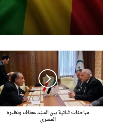
مباحثات
ثنائية
بين
السيّد
عطاف
ونظيره
المصري
مباحثات ثنائية بين السيّد عطاف ونظيره
المصري