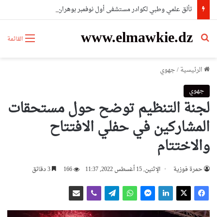
تألق علمي وطبي لكوادر مستشفى أول نوفمبر بوهران بحصدهم المراتب الأولى وطنيا
www.elmawkie.dz
بحث عن
القائمة
الرئيسية
/
جهوي
جهوي
لجنة التنظيم توضح حول مستحقات
المشاركين في حفلي الافتتاح
والاختتام
حمرة فوزية
الإثنين, 15 أغسطس 2022, 11:37
166
3 دقائق