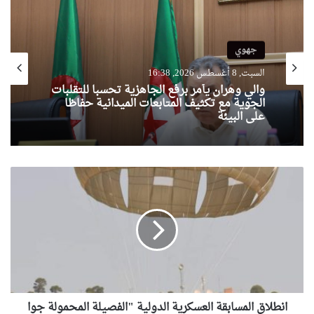
جهوي
السبت, 8 أغسطس 2026, 16:38
والي وهران يأمر برفع الجاهزية تحسبا للتقلبات
الجوية مع تكثيف المتابعات الميدانية حفاظا
على البيئة
ا
ن
ط
ل
ا
ق
ا
ل
م
انطلاق المسابقة العسكرية الدولية "الفصيلة المحمولة جوا
س