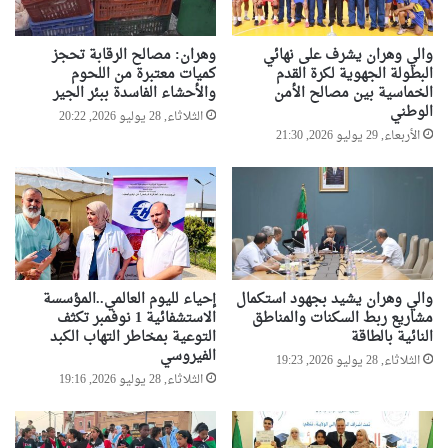
ا
ك
ل
ر
والي وهران يشرف على نهائي
وهران: مصالح الرقابة تحجز
ي
ي
البطولة الجهوية لكرة القدم
كميات معتبرة من اللحوم
و
ة
الخماسية بين مصالح الأمن
والأحشاء الفاسدة ببئر الجير
م
ا
الوطني
الثلاثاء, 28 يوليو 2026, 20:22
ل
الأربعاء, 29 يوليو 2026, 21:30
د
و
ل
ي
ة
والي وهران يشيد بجهود استكمال
إحياء لليوم العالمي..المؤسسة
مشاريع ربط السكنات والمناطق
الاستشفائية 1 نوفمبر تكثف
النائية بالطاقة
التوعية بمخاطر التهاب الكبد
الفيروسي
الثلاثاء, 28 يوليو 2026, 19:23
الثلاثاء, 28 يوليو 2026, 19:16