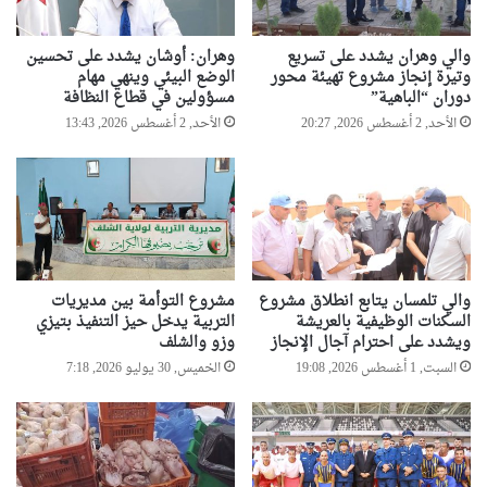
ل
ف
ف
ع
ص
ل
والي وهران يشدد على تسريع
وهران: أوشان يشدد على تحسين
ي
ى
وتيرة إنجاز مشروع تهيئة محور
الوضع البيئي وينهي مهام
ل
ا
دوران “الباهية”
مسؤولين في قطاع النظافة
ة
ن
الأحد, 2 أغسطس 2026, 20:27
الأحد, 2 أغسطس 2026, 13:43
ا
ط
ل
ل
م
ا
ح
ق
م
ا
و
ل
ل
م
ة
والي تلمسان يتابع انطلاق مشروع
مشروع التوأمة بين مديريات
س
السكنات الوظيفية بالعريشة
التربية يدخل حيز التنفيذ بتيزي
ج
ا
ويشدد على احترام آجال الإنجاز
وزو والشلف
و
ب
ا
السبت, 1 أغسطس 2026, 19:08
الخميس, 30 يوليو 2026, 7:18
ق
2
ة
0
ا
2
ل
2
ع
"
س