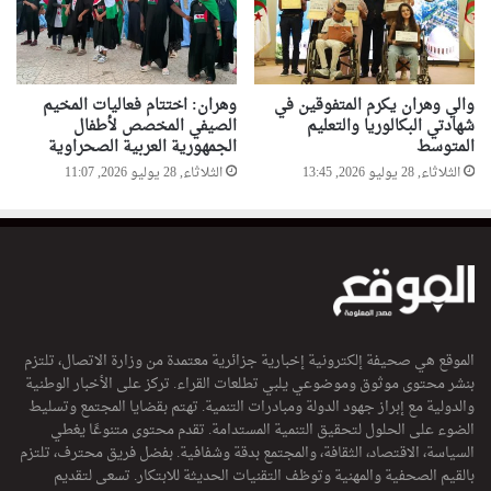
والي وهران يكرم المتفوقين في
وهران: اختتام فعاليات المخيم
شهادتي البكالوريا والتعليم
الصيفي المخصص لأطفال
المتوسط
الجمهورية العربية الصحراوية
الثلاثاء, 28 يوليو 2026, 13:45
الثلاثاء, 28 يوليو 2026, 11:07
الموقع هي صحيفة إلكترونية إخبارية جزائرية معتمدة من وزارة الاتصال، تلتزم
بنشر محتوى موثوق وموضوعي يلبي تطلعات القراء. تركز على الأخبار الوطنية
والدولية مع إبراز جهود الدولة ومبادرات التنمية. تهتم بقضايا المجتمع وتسليط
الضوء على الحلول لتحقيق التنمية المستدامة. تقدم محتوى متنوعًا يغطي
السياسة، الاقتصاد، الثقافة، والمجتمع بدقة وشفافية. بفضل فريق محترف، تلتزم
بالقيم الصحفية والمهنية وتوظف التقنيات الحديثة للابتكار. تسعى لتقديم