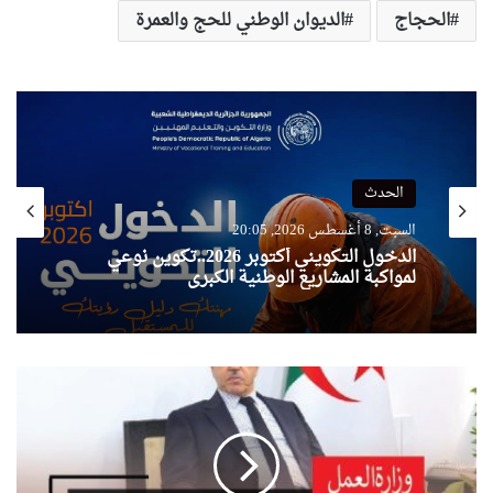
الحجاج
الديوان الوطني للحج والعمرة
الحدث
السبت, 8 أغسطس 2026, 20:05
الدخول التكويني أكتوبر 2026..تكوين نوعي
لمواكبة المشاريع الوطنية الكبرى
سايحي
يشارك
في
أشغال
الدورة
الـ114