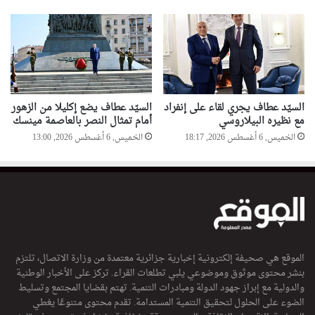
السيّد عطاف يجري لقاء على إنفراد
السيّد عطاف يضع إكليلا من الزهور
مع نظيره البيلاروسي
أمام تمثال النصر بالعاصمة مينسك
الخميس, 6 أغسطس 2026, 18:17
الخميس, 6 أغسطس 2026, 13:00
الموقع هي صحيفة إلكترونية إخبارية جزائرية معتمدة من وزارة الاتصال، تلتزم
بنشر محتوى موثوق وموضوعي يلبي تطلعات القراء. تركز على الأخبار الوطنية
والدولية مع إبراز جهود الدولة ومبادرات التنمية. تهتم بقضايا المجتمع وتسليط
الضوء على الحلول لتحقيق التنمية المستدامة. تقدم محتوى متنوعًا يغطي