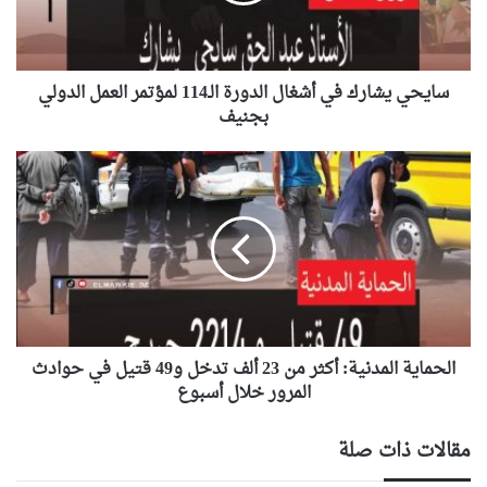
لمؤتمر
العمل
الدولي
بجنيف
سايحي يشارك في أشغال الدورة الـ114 لمؤتمر العمل الدولي
بجنيف
الحماية
المدنية:
أكثر
من
23
ألف
تدخل
و49
قتيل
في
الحماية المدنية: أكثر من 23 ألف تدخل و49 قتيل في حوادث
حوادث
المرور خلال أسبوع
المرور
خلال
مقالات ذات صلة
أسبوع