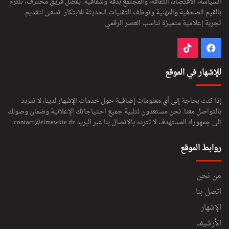
السياسة، الاقتصاد، الثقافة، والمجتمع بدقة وشفافية. بفضل فريق محترف، تلتزم
بالقيم الصحفية والمهنية وتوظف التقنيات الحديثة للابتكار. تسعى لتقديم
تجربة إعلامية متميزة تناسب العصر الرقمي.
فيسبوك
‫TikTok
للإشهار في الموقع
إذا كنت بحاجة إلى أي معلومات إضافية حول خدمات الإشهار لدينا، لا تتردد
بالتواصل معنا. نحن مستعدون لتلبية جميع احتياجاتك الإعلانية وضمان وصولك
إلى جمهورك المستهدف لا تتردد بالاتصال بنا عبر البريد
contact@elmawkie.dz
روابط الموقع
من نحن
اتصل بنا
الإشهار
الأرشيف