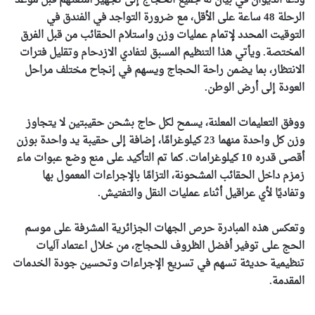
ودعا الديوان في بيان له جميع الحجاج إلى تجهيز أمتعتهم قبل موعد
الرحلة 48 ساعة على الأقل، مع ضرورة التواجد في الفندق في
التوقيت المحدد لإتمام عمليات وزن واستلام الحقائب من قبل الفرق
المختصة. ويأتي هذا التنظيم المسبق لتفادي الازدحام وتقليل فترات
الانتظار، بما يضمن راحة الحجاج ويسهم في إنجاح مختلف مراحل
العودة إلى أرض الوطن.
ووفق التعليمات المعلنة، يسمح لكل حاج بشحن حقيبتين لا يتجاوز
وزن كل واحدة منهما 23 كيلوغرامًا، إضافة إلى حقيبة يد واحدة بوزن
أقصى قدره 10 كيلوغرامات. كما تم التأكيد على منع وضع عبوات ماء
زمزم داخل الحقائب المشحونة، التزامًا بالإجراءات المعمول بها
وتفاديًا لأي عراقيل أثناء عمليات النقل والتفتيش.
وتعكس هذه المبادرة حرص الجهات الجزائرية المشرفة على موسم
الحج على توفير أفضل الظروف للحجاج، من خلال اعتماد آليات
تنظيمية حديثة تسهم في تسريع الإجراءات وتحسين جودة الخدمات
المقدمة.