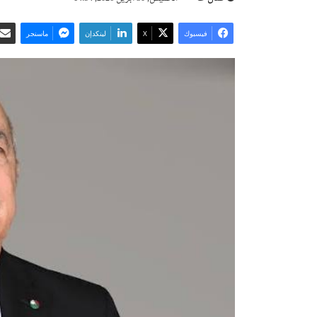
فيسبوك
‫X
لينكدإن
ماسنجر