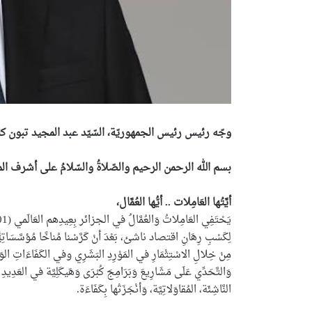
وجّه رئيس رئيس الجمهوريّة، السّيّد عبد المجيد تبون كلمة بمناسبة ا
بسم الله الرحمن الرحيم والصّلاةُ والسّلامُ على أشرف ال
أيَّتُها العَامِلات .. أيُّها العُمَّال،
لِكَسْبِ رِهَانِ اقتصاد ناشئ، بَعْدَ أنْ كَرَّسْنا مُناخًا مُؤسَّسَاتِيًّ
مِنْ خِلالِ الاسْتِثْمَارِ في المَوْرِدِ البَشَرِي وفي الكَفَاءَاتِ الوَطَن
وَالتَّحَدِّي عَلَى مَشَارِيعَ وَبَرَامِجَ كُبْرَى وَهَيكَلِيَّة في العَدِيد
النَّاشِئَة، المُقاوَلاتِيَّة، وَأنْجَزَتْها بِكَفَاءَة.