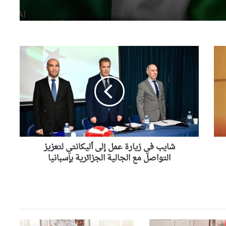
الرئيس
رئيس الجمهورية يعزي عائلة
الشيخ سعيد الحاج محمد بن
إبراهيم “كعباش”
شايب
في
بتوجيهات من وزير الداخلية
زيارة
..انطلاق حملة وطنية واسعة
عمل
للنظافة عبر مختلف ولايات
إلى
الوطن
أليكانتي
لتعزيز
وزير المجاهدين يطمئن على
الحالة الصحية للمجاهدة زهية
التواصل
خرف الله
مع
الجالية
شايب في زيارة عمل إلى أليكانتي لتعزيز
الجزائرية
التواصل مع الجالية الجزائرية بإسبانيا
وزير الري يؤكد من باتنة أن
بإسبانيا
ضمان الأمن المائي أولوية وطنية
وزارة الصحة سخرت جميع
الإمكانيات للتكفل بمصابي حادثي
قسنطينة وتيارت