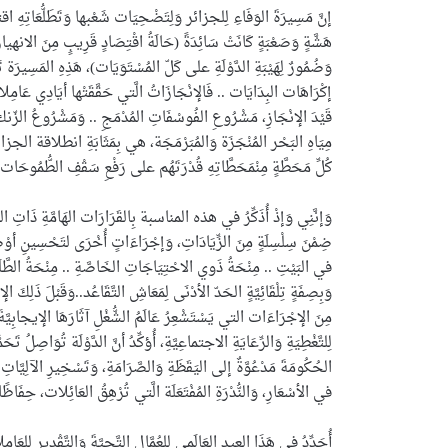
إنَّ مَسِيرَةَ الوَفَاءِ لِلجزائر وَلِتَضْحِيَات شَعْبها وَتَطَلُّعَاتِهِ 
هَشَّةٍ وَصَعْبَةٍ كَانَتْ سَائِدَةً (حَالَةُ اقْتِصَادٍ قَرِيبٍ مِنَ الانهيار
وَضُمُورٌ لِهَيْبَةِ الدَّوْلَةِ على كَلّ المُسْتَوَيَات)، هَذِهِ المَسِيرَة 
إكْرَاهَات البِدَايَات .. فَالإنْجَازَاتُ الَّتي حَقَّقَتْها أيَادِي عَامِلات
قَيْدَ الإنْجَازِ، مَشْرُوعِ الفُوسْفَاتِ المُدْمَجِ .. وَمَشْرُوعُ الزّنك 
مِيَاهِ البَحْر المُنْجَزَة وَالمُبَرْمَجَة، هي بِمَثَابَةِ انطلاقة الجزائر
كُلِّ مَحَطَّةٍ مِنْمَحَطَّاتِهِ قُدْرَتَهُم على رَفْعِ سَقْفِ الطُّمُوحَات.
ضِمْنَ سِلْسِلَةٍ مِنَ الزِّيَادَاتِ، وَإجْرَاءَاتٍ أُخْرَى لتَحْسِينِ أوْضَاعِ
في البَيْتِ .. مِنْحَةُ ذَوي الاحْتِيَاجَاتِ الخَاصَّةِ .. مِنْحَةُ الطَّلَب
وَبِصِفَةٍ تِلْقَائِيَّةٍ الحَدّ الأدْنَى لِمَعَاشِ التَّقَاعُد..وَقَبْلَ ذَلِكَ الإ
مِنَ الإجْرَاءَات التي يَسْتَشْعِرُ عَالَمُ الشُّغْلِ آثَارَهَا الإيجابِيَّةَ
لِلتَّغْطِيَةِ وَالرِّعَايَةِ الاجتماعِيَّةِ، أُؤكِّدُ أنَّ الدَّوْلَة تُوَاصِلُ
الحُكُومَةَ مَدْعُوَّةٌ إلى اليَقَظَةِ وَالصَّرَامَةِ، وَتَسْخِيرِ الآلِيَّاتِ القَان
في الأسْعَارِ، وَالنُّدْرَةِ المُفْتَعَلَة الَّتي تُرْهِقُ العَائِلات، حِفَا
أُجَدِّدُ في هَذَا العِيد العَالَمي لِلعُمَّال التَّحِيَّةَ وَالتَّقْدِير للعَ