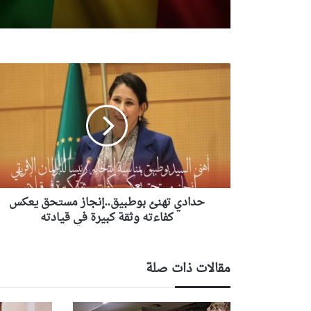
تام في وجهات النظر مع 
تبون
حدادي
تهنئ
بوطبيق..إنجاز
مستحق
يعكس
كفاءته
وثقة
كبيرة
في
قيادته
حدادي تهنئ بوطبيق..إنجاز مستحق يعكس
كفاءته وثقة كبيرة في قيادته
مقالات ذات صلة