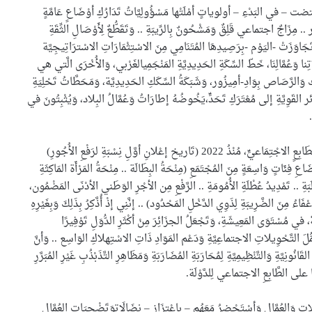
اقتضت – في البَدْءِ – أولوياتٍ أمْلَتْها مَسْؤُولِيَّاتُ تَدَارُكِ أوْضَاعٍ عَامَّةٍ
 .. مِزَاجٌ اجتماعي قَلِقٌ وَمَشْحُونٌ بِالرِّيبَةِ .. وَتَقَطُّعٌ لِأَوْصَالِ الثِّقَةِ
تَجَاوَزَتْ -اليَوْم -بِرَصِيدِهَا المُتَنَامِي مِنَ الاسْتِثْمَارَاتِ الاسْترَاتِيجِيَّة
ِنا وَعُمَّالِنَا، خَطّ السِّكَةِ الحَدِيدِيَّةِ المَنْجَمِيالغَرْبي، وَالأُخْرَى الَّتي هي
وَالرَّصَاص بِوَادِ-أمِيزُور، وَشَبَكَةُ السِّكَكِ الحَدِيدِيَّة، وَمَحَطَّاتُ تَحْلِيَةِ
 القَوِيَّةِ إلى مُعْتَرَكِ تَحَدٍّ،يَخُوضُهُ إطارَاتُ وَعُمَّالُ البِلاد، وَيُثْبِتُونَ في
وَإنَّنِي وَإذْ أُذَكِّرُ في هذه المناسبة بِالقَرَارَات الهَامَّةِ ذَاتِ الطَابِعٍ الاجْتِمَاعيٍّ، مُنْذُ 2022 (تَاريخ إعْلانِ أوَّلِ نِسْبَةِ لرَفْعِ الأُجُورِ)
 فِئَاتٍ وَاسِعَةٍ مِنَ المُجْتَمَعِ (مِنْحَةُ البِطَالَة .. مِنْحَةُ المَرْأَة المَاكِثَةِ
َةِ .. تَمْدِيدُ عُطْلَةِ الأُمُومَةِ .. الرَّفْعِ مِن الأجْرِ الوَطَني الأدْنَى المَضْمُون،
عْفَاءُ مِنَ الضَّرِيبَةِ لِذَوِي الدَّخْلِ المَحْدُود) .. إنَّنِي إذْ أُذَّكِرُ بِذَلِكَ وَبِغَيْرِهِ
، في مُسْتَوَى المَعِيشَةِ، وَتَجْعَلُ الجزَائِرَ مِنْ أكْثَرِ الدُّوَلِ تَوْفِيرًا
 تَحَمُّلَ التَّحْوِيلاتِ الاجتماعِيَّةِ وَدَعْم المَوَادِ ذَاتِ الاسْتِهلاكِ الوَاسِع .. وَأنَّ
ُونِيَّةِ وَالتَّنْظِيمِيَّةِ لِمُحَارَبَةِ المُضَارَبَةِ وَمَظَاهِرِ التَّذَبْذُبِ غَيْرِ المُبَرَّرِ
ظًا على الطَّابِعِ الاجتماعي لِلدَّوْلَة.
امِلات وَالعُمَّال وَأسْتَحْضِرُ مَعَهُم – بِاعْتِزَازٍ – نِضَالَاتِوَتَضْحِيَاتِ العُمَّال