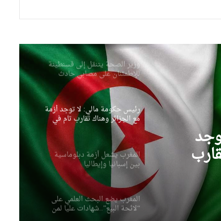
وزير الصحة يتنقل إلى قسنطينة
للإطمئنان على مصابي حادث
انقلاب حافلة
رئيس حكومة مالي: لا توجد أزمة
مع الجزائر وهناك تقارب تام في
وجهات النظر مع الرئيس تبون
المغرب يشعل أزمة دبلوماسية
بين إسبانيا وإيطاليا
ماسية
المغرب يضع البحث العلمي على
“لائحة البيع”..شهادات عليا لمن
يملك المال فقط
وجد
صحيفة إسبانية: مخزونات الغاز
قارب
الأوروبية تهبط إلى أدنى مستوى
منذ عام 2011