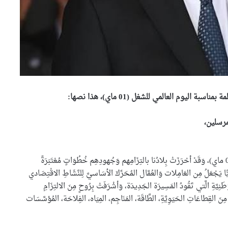
ليوم العالمي للشغل (01 ماي)، هذا نصها:
مرسلين،
يَحْتَفِي العَامِلاتُ وَالعُمَّالُ في الجزائر بِعِيدِهم العَالَمي (01 ماي)، وَقَدْ أحْرَزَتْ بِلادُنا بالتِزَامِهم وَجُهودِهِم خُطُوَاتٍ مُعْتَبَرَةً
ا يَجْعَلُ مِن العَامِلات وَالعُمَّال المُحَرِّكَ الأسَاسيَّ لِلنَّشَاطِ الاقْتِصَادي
ِيَّةِ الَّتي تَقُودُ المَسِيرَة الجَدِيدَة، وَأشْرَفَتْ بِرُوحٍ مِنَ الالتِزَامِ
ِ مِنَ القِطاعَاتِ الحَيَوِيَّةِ، الطَّاقَة، المَنَاجِم، المِيَاه، الفِلاحَة، المُؤسَّسَات