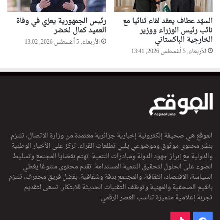
ا
ل
السيّد عطاف يعقد لقاء ثنائيا مع
رئيس الجمهورية يعزي في وفاة
ت
نائب رئيس الوزراء ووزير
العميد كمال لخضر
ر
الخارجية الباكستاني
الأربعاء, 5 أغسطس 2026, 13:02
ج
الأربعاء, 5 أغسطس 2026, 13:41
م
ة
الموقع هي صحيفة إلكترونية إخبارية جزائرية معتمدة من وزارة الاتصال، تلتزم
بنشر محتوى موثوق وموضوعي يلبي تطلعات القراء. تركز على الأخبار الوطنية
والدولية مع إبراز جهود الدولة ومبادرات التنمية. تهتم بقضايا المجتمع وتسليط
الضوء على الحلول لتحقيق التنمية المستدامة. تقدم محتوى متنوعًا يغطي
السياسة، الاقتصاد، الثقافة، والمجتمع بدقة وشفافية. بفضل فريق محترف، تلتزم
بالقيم الصحفية والمهنية وتوظف التقنيات الحديثة للابتكار. تسعى لتقديم
تجربة إعلامية متميزة تناسب العصر الرقمي.