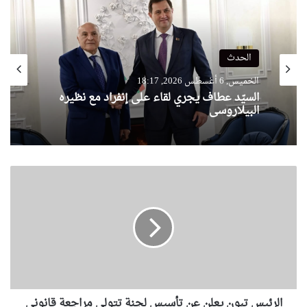
الحدث
الخميس, 6 أغسطس 2026, 18:17
السيّد عطاف يجري لقاء على إنفراد مع نظيره
البيلاروسي
ا
ل
ر
ئ
ي
س
ت
ب
و
الرئيس تبون يعلن عن تأسيس لجنة تتولى مراجعة قانوني
ن