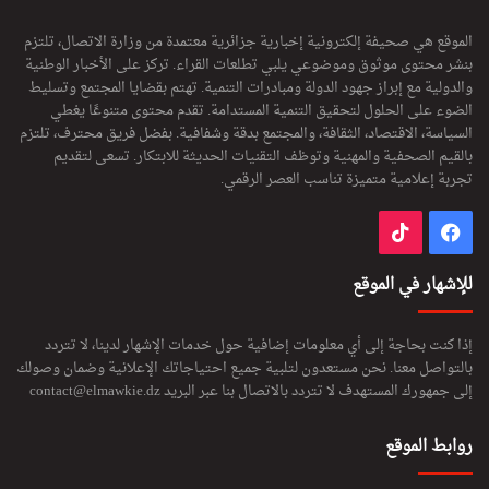
الموقع هي صحيفة إلكترونية إخبارية جزائرية معتمدة من وزارة الاتصال، تلتزم
بنشر محتوى موثوق وموضوعي يلبي تطلعات القراء. تركز على الأخبار الوطنية
والدولية مع إبراز جهود الدولة ومبادرات التنمية. تهتم بقضايا المجتمع وتسليط
الضوء على الحلول لتحقيق التنمية المستدامة. تقدم محتوى متنوعًا يغطي
السياسة، الاقتصاد، الثقافة، والمجتمع بدقة وشفافية. بفضل فريق محترف، تلتزم
بالقيم الصحفية والمهنية وتوظف التقنيات الحديثة للابتكار. تسعى لتقديم
تجربة إعلامية متميزة تناسب العصر الرقمي.
فيسبوك
‫TikTok
للإشهار في الموقع
إذا كنت بحاجة إلى أي معلومات إضافية حول خدمات الإشهار لدينا، لا تتردد
بالتواصل معنا. نحن مستعدون لتلبية جميع احتياجاتك الإعلانية وضمان وصولك
إلى جمهورك المستهدف لا تتردد بالاتصال بنا عبر البريد
contact@elmawkie.dz
روابط الموقع