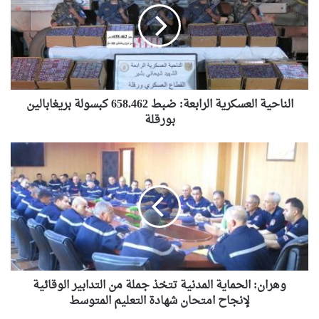
ضبط
658.462
كبسولة
بريغابالين
بورقلة
الناحية العسكرية الرابعة: ضبط 658.462 كبسولة بريغابالين
بورقلة
وهران:
الحماية
المدنية
تتخذ
جملة
من
التدابير
الوقائية
لإنجاح
امتحان
وهران: الحماية المدنية تتخذ جملة من التدابير الوقائية
شهادة
لإنجاح امتحان شهادة التعليم المتوسط
التعليم