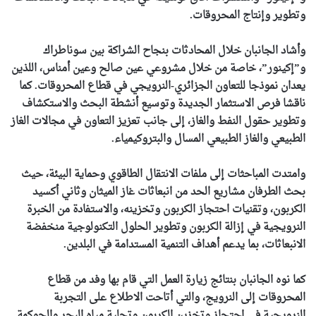
وتطوير وإنتاج المحروقات.
وأشاد الجانبان خلال المحادثات بنجاح الشراكة بين سوناطراك
و”إكينور”، خاصة من خلال مشروعي عين صالح وعين أمناس، اللذين
يعدان نموذجا للتعاون الجزائري-النرويجي في قطاع المحروقات. كما
ناقشا فرص الاستثمار الجديدة وتوسيع أنشطة البحث والاستكشاف
وتطوير حقول النفط والغاز، إلى جانب تعزيز التعاون في مجالات الغاز
الطبيعي والغاز الطبيعي المسال والبتروكيمياء.
وامتدت المباحثات إلى ملفات الانتقال الطاقوي وحماية البيئة، حيث
بحث الطرفان مشاريع الحد من انبعاثات غاز الميثان وثاني أكسيد
الكربون، وتقنيات احتجاز الكربون وتخزينه، والاستفادة من الخبرة
النرويجية في إزالة الكربون وتطوير الحلول التكنولوجية منخفضة
الانبعاثات، بما يدعم أهداف التنمية المستدامة في البلدين.
كما نوه الجانبان بنتائج زيارة العمل التي قام بها وفد من قطاع
المحروقات إلى النرويج، والتي أتاحت الاطلاع على التجربة
النرويجية في احتجاز وتخزين الكربون وتحلية مياه البحر والحوكمة