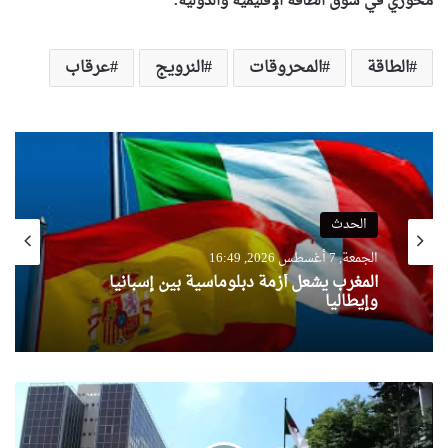
محوري في سوق الطاقة الإقليمية والدولية.
الطاقة
المحروقات
النرويج
عرقاب
الحدث
الجمعة, 7 أغسطس 2026, 16:49
المغرب يشعل أزمة دبلوماسية بين إسبانيا
وإيطاليا
تشريعيات:
منح
ترخيص