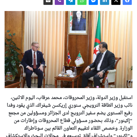
استقبل وزير الدولة، وزير المحروقات، محمد عرقاب، اليوم الاثنين،
نائب وزير الطاقة النرويجي سنوري إريكسن شيفراك، الذي يقود وفدا
رفيع المستوى يضم سفير النرويج لدى الجزائر ومسؤولين من مجمع
“إكينور”، وذلك بحضور مسؤولي قطاع المحروقات وإطارات من
الوزارة. وخصص اللقاء لتقييم التعاون القائم بين سوناطراك
و”إكينور” واستشراف آفاق توسيعه في مجالات البحث والاستكشاف