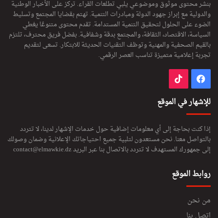
بنشر محتوى موثوق وموضوعي يلبي تطلعات القراء. تركز على الأخبار الوطنية
والدولية مع إبراز جهود الدولة ومبادرات التنمية. تهتم بقضايا المجتمع وتسليط
الضوء على الحلول لتحقيق التنمية المستدامة. تقدم محتوى متنوعًا يغطي
السياسة، الاقتصاد، الثقافة، والمجتمع بدقة وشفافية. بفضل فريق محترف، تلتزم
بالقيم الصحفية والمهنية وتوظف التقنيات الحديثة للابتكار. تسعى لتقديم
تجربة إعلامية متميزة تناسب العصر الرقمي.
فيسبوك
‫TikTok
للإشهار في الموقع
إذا كنت بحاجة إلى أي معلومات إضافية حول خدمات الإشهار لدينا، لا تتردد
بالتواصل معنا. نحن مستعدون لتلبية جميع احتياجاتك الإعلانية وضمان وصولك
إلى جمهورك المستهدف لا تتردد بالاتصال بنا عبر البريد
contact@elmawkie.dz
روابط الموقع
من نحن
اتصل بنا