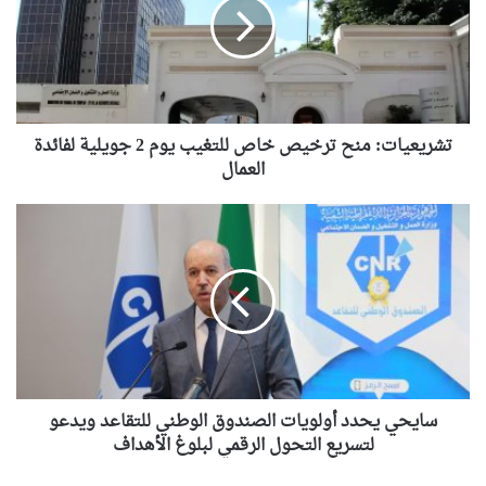
خاص
للتغيب
يوم
2
جويلية
لفائدة
العمال
تشريعيات: منح ترخيص خاص للتغيب يوم 2 جويلية لفائدة
العمال
سايحي
يحدد
أولويات
الصندوق
الوطني
للتقاعد
ويدعو
لتسريع
التحول
الرقمي
سايحي يحدد أولويات الصندوق الوطني للتقاعد ويدعو
لبلوغ
لتسريع التحول الرقمي لبلوغ الأهداف
الأهداف