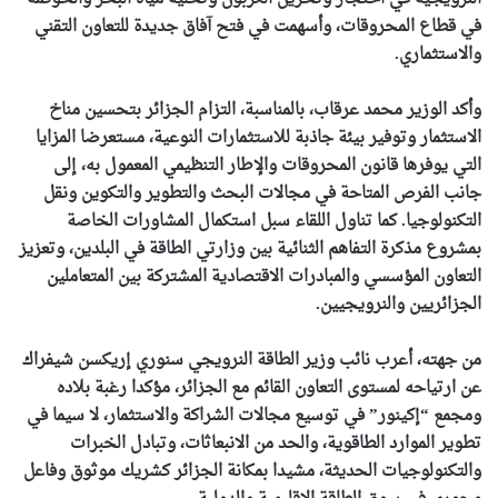
في قطاع المحروقات، وأسهمت في فتح آفاق جديدة للتعاون التقني
والاستثماري.
وأكد الوزير محمد عرقاب، بالمناسبة، التزام الجزائر بتحسين مناخ
الاستثمار وتوفير بيئة جاذبة للاستثمارات النوعية، مستعرضا المزايا
التي يوفرها قانون المحروقات والإطار التنظيمي المعمول به، إلى
جانب الفرص المتاحة في مجالات البحث والتطوير والتكوين ونقل
التكنولوجيا. كما تناول اللقاء سبل استكمال المشاورات الخاصة
بمشروع مذكرة التفاهم الثنائية بين وزارتي الطاقة في البلدين، وتعزيز
التعاون المؤسسي والمبادرات الاقتصادية المشتركة بين المتعاملين
الجزائريين والنرويجيين.
من جهته، أعرب نائب وزير الطاقة النرويجي سنوري إريكسن شيفراك
عن ارتياحه لمستوى التعاون القائم مع الجزائر، مؤكدا رغبة بلاده
ومجمع “إكينور” في توسيع مجالات الشراكة والاستثمار، لا سيما في
تطوير الموارد الطاقوية، والحد من الانبعاثات، وتبادل الخبرات
والتكنولوجيات الحديثة، مشيدا بمكانة الجزائر كشريك موثوق وفاعل