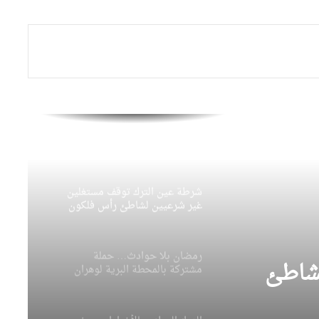
توقيع شراكة لتمويل منح دراسية
للمدرسة العليا الجزائرية للأعمال
يتفقد قطاعه ويدشن عدة مشاريع
وزير الدولة، وزير المحروقات
يستقبل الرئيس التنفيذي للشركة
النرويجية “ICA Finance”
شرطة عين الترك توقف مستغلين
غير شرعيين لشاطئ رأس فلكون
رمضان بلا حوادث… حملة
شاطئ
مشتركة بالمحطة البرية لوهران
لترسيخ ثقافة السلامة المرورية