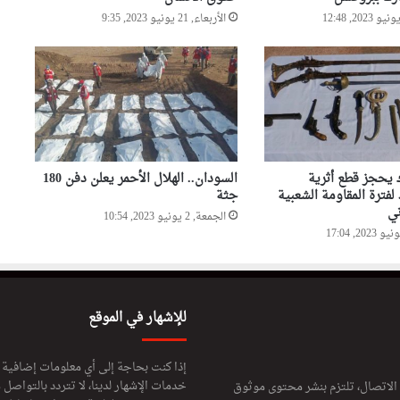
3000 كبسولة نوع بريغابالين
الأربعاء, 21 يونيو 2023, 9:35
رئيس الجمهورية يهنئ أفراد
القوات المسلحة والأسلاك
النظامية والجيش الأبيض
بمناسبة حلول السنة الجديدة
ك يحجز قطع أثرية
السودان.. الهلال الأحمر يعلن دفن 180
فترة المقاومة الشعبية
جثة
ني
الجمعة, 2 يونيو 2023, 10:54
للإشهار في الموقع
إذا كنت بحاجة إلى أي معلومات إضافية
خدمات الإشهار لدينا، لا تتردد بالتواصل م
 الاتصال، تلتزم بنشر محتوى موثوق