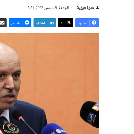
حمرة فوزية
الجمعة, 9 سبتمبر 2022, 15:51
فيسبوك
‫X
لينكدإن
ماسنجر