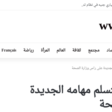
لياري جنيه في نظام تدريب عسكري شبيه بلعبة “فورتنايت” متطورة
ww
اد
مجتمع
ثقافة
العالم
المرأة
رياضة
Français
لجديدة على راس وزارة الصحة
لم مهامه الجديدة
حة