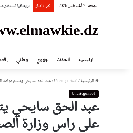
الجمعة , 7 أغسطس 2026
بريطانيا تستثمر م
آخر الأخبار
w.elmawkie.dz
الرئيسية
الحدث
جهوي
وطني
إقتص
الرئيسية
/
Uncategorized
/
عبد الحق سايحي يتسلم مهامه ا
Uncategorized
عبد الحق سايحي يتس
على راس وزارة الص