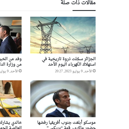
مقالات ذات صلة
ه
ا
م
ه
ب
ع
د
ع
و
الجزائر سجّلت ذروة تاريخية في
وفد من الخبر
د
استهلاك الكهرباء اليوم الأحد
من وزارة الد
ة
ا
الأحد, 9 يوليو 2023, 20:27
الأحد, 9 يوليو 2023, 20:25
ل
ن
ا
د
ي
إ
ل
ى
موسكو أبلغت جنوب أفريقيا رفضها
خالدي يشارك 
ا
حضور ماكرون قمة “بريكس”
العالمية للجم