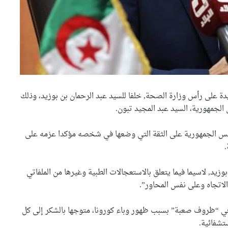
ة على رأس وزارة الصحة, خلفا للسيد عبد الرحمان بن بوزيد، وذلك
3 جرحى في حادث إنقلاب حافلة
صغيرة بتبسة
جمهورية، السيد عبد المجيد تبون.
رئيس الجمهورية على الثقة التي وضعها في شخصه مؤكدا عزمه على
الوزير ديدوش يعاين المنشآت
.
السياحية في ولاية أدرار
بوزيد, لاسيما فيما يتعلق بالاستعجالات الطبية وغيرها من الملفاتي
لاتجاه وعلى نفس المحاور”.
ديوان العقار الفلاحي: تسليم 96
بالمائة من عقود الامتياز
في “ظروف صعبة” بسبب ظهور وباء كورونا، متوجها بالشكر إلى كل
شفائية.