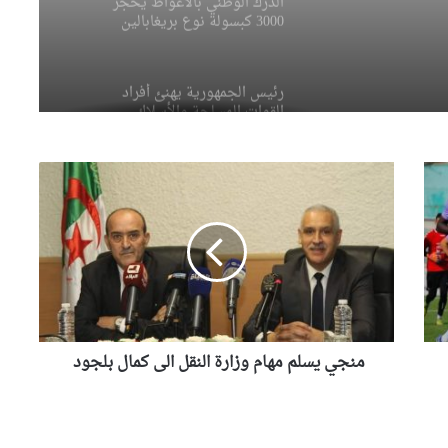
الدرك الوطني بالأغواط يحجز
3000 كبسولة نوع بريغابالين
لة
لوهران
رئيس الجمهورية يهنئ أفراد
مرورية
القوات المسلحة والأسلاك
النظامية والجيش الأبيض
بمناسبة حلول السنة الجديدة
م
3 جرحى في حادث إنقلاب حافلة
ن
صغيرة بتبسة
ج
ي
ي
الوزير ديدوش يعاين المنشآت
س
السياحية في ولاية أدرار
ل
م
م
منجي يسلم مهام وزارة النقل الى كمال بلجود
ه
ديوان العقار الفلاحي: تسليم 96
بالمائة من عقود الامتياز
ا
م
و
ز