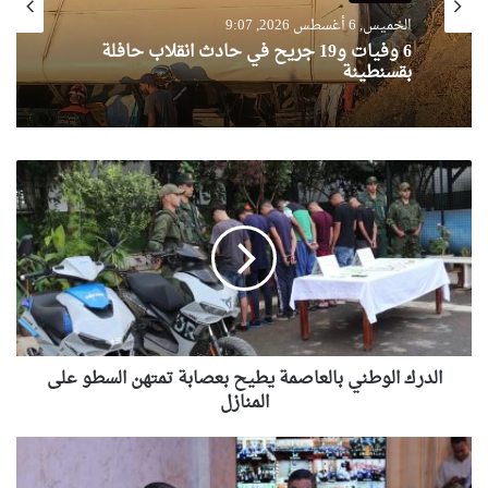
مجتمع
مجتمع
الأربعاء, 5 أغسطس 2026, 19:46
الخميس, 6 أغسطس 2026, 9:07
بسبب عبارات خادشة تسيء للأطفال..التماس 3
سنوات حبسا نافذا لمتهم
6 وفيات و19 جريح في حادث انقلاب حافلة
الدرك
بقسنطينة
الوطني
بالعاصمة
يطيح
بعصابة
تمتهن
السطو
على
المنازل
الدرك الوطني بالعاصمة يطيح بعصابة تمتهن السطو على
المنازل
وزير
الداخلية