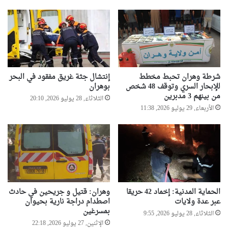
شرطة وهران تحبط مخطط
إنتشال جثة غريق مفقود في البحر
للإبحار السري وتوقف 48 شخص
بوهران
من بينهم 3 مدبرين
الثلاثاء, 28 يوليو 2026, 20:10
الأربعاء, 29 يوليو 2026, 11:38
الحماية المدنية: إخماد 42 حريقا
وهران: قتيل و جريحين في حادث
عبر عدة ولايات
اصطدام دراجة نارية بحيوان
بمسرغين
الثلاثاء, 28 يوليو 2026, 9:55
الإثنين, 27 يوليو 2026, 22:18