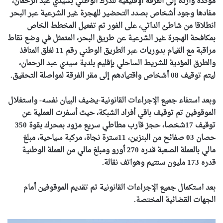
مؤكدة واردة إلى الفرقة الإقليمية للدرك الوطني بسيدي عبد الرحمان،
مفادها وجود أشخاص بصدد التحضير للهجرة غير الشرعية عبر البحر
انطلاقا من شاطئ الداتي، على الفور تم تفعيل المخطط الخاص
بمكافحة الهجرة غير الشرعية عن طريق البحر، المتمثل في وضع نقاط
مراقبة مع القيام بدوريات عبر الطريق الوطني رقم 11 لغلق المنافذ
والطرق المؤدية للشريط الساحلي بإقليم بلدية سيدي عبد الرحمان،
ليتم توقيف 08 أشخاص واقتيادهم إلى مقر الفرقة لمواصلة التحقيق.
وبعد استفاء جميع الإجراءات القانونية-يضيف البيان نفسه- واستغلال
الموقوفين تم توقيف باقي أفراد الشبكة، حيث أسفرت العملية عن
توقيف 17شخصا، حجز قارب مطاطي سريع مزود بمحرك بقوة 350
حصان 03 صفائح من البنزين، 11سترة نجاة، مركبة سياحية، مبلغ
مالي بالعملة الصعبة قدره 270 أورو ومبلغ مالي من العملة الوطنية
قدره 173 مليون سنتيم وهواتف نقالة.
بعد استكمال جميع الإجراءات القانونية تم تقديم الموقوفين أمام
الجهات القضائية المختصة.