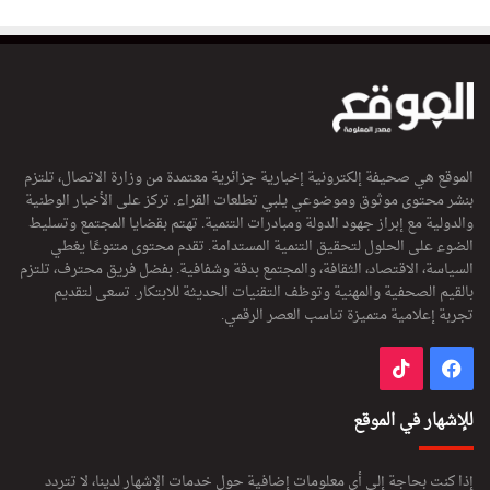
الموقع هي صحيفة إلكترونية إخبارية جزائرية معتمدة من وزارة الاتصال، تلتزم
بنشر محتوى موثوق وموضوعي يلبي تطلعات القراء. تركز على الأخبار الوطنية
والدولية مع إبراز جهود الدولة ومبادرات التنمية. تهتم بقضايا المجتمع وتسليط
الضوء على الحلول لتحقيق التنمية المستدامة. تقدم محتوى متنوعًا يغطي
السياسة، الاقتصاد، الثقافة، والمجتمع بدقة وشفافية. بفضل فريق محترف، تلتزم
بالقيم الصحفية والمهنية وتوظف التقنيات الحديثة للابتكار. تسعى لتقديم
تجربة إعلامية متميزة تناسب العصر الرقمي.
فيسبوك
‫TikTok
للإشهار في الموقع
إذا كنت بحاجة إلى أي معلومات إضافية حول خدمات الإشهار لدينا، لا تتردد