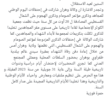
الستين لعيد الاستقلال.
وتجدر الاشارة ان وكالة وهران شاركت في إحتفالات اليوم الوطني
للمجاهد وذكرى مؤتمر الصومام وذكرى الهجوم على الشمال
القسنطيني المصادفة ل 20 أوت من كل سنة حيث نظمت جمعية
الكوثر الإجتماعية لقاءا تاريخيا على مستوى مقر المجاهدين تخليدا
للذكرى تكللت بتكريمات لمجموعة لأبناء الشهداء والمجاهدين، كما
شاركت الوكالة في إحتفالات الذكرى المزدوجة لمؤتمر الصومام
والهجوم على الشمال القسنطيني، التي نظمتها ولاية وهران أمس
من خلال إعادة دفن رفاة الشهداء بمقبرة سيدي غالم ببلدية
طفراوي بوهران بحضور السلطات المحلية وممثلي المجتمع
المدني كما تجري التحضيرات لإحتضان أيام دراسية وندوات
تاريخية طيلة السنة وإلى غاية 31 جويلية من سنة 2023 المقبلة، و
هذا مع الحرص على تنظيم ملتقيات ومعارض واحياء الأيام الوطنية
والتاريخية وهذا تخليدا للأيام التاريخية المجيدة على مدار كامل
السنة.
حمرة فوزية