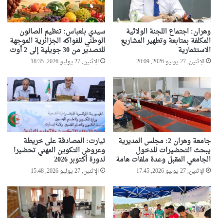
ل
ع
ا
وهران: اجتماع اللجنة الولائية
سيدي بلعباس: تنظيم الصالون
ل
المكلفة بمتابعة وتطهير المشاريع
الوطني للفواكه الجزائرية الموجهة
م
الاستثمارية
للتصدير من 30 جويلية إلى 2 أوت
ي
الإثنين, 27 يوليو 2026, 20:09
الإثنين, 27 يوليو 2026, 18:35
ل
ل
ع
ل
م
ا
ء
ا
جامعة وهران 2: مجلس المديرية
تيارت: المصادقة على خريطة
ل
يبحث التحضيرات للدخول
وعروض التكوين المهني تحضيرا
م
الجامعي المقبل وعدة ملفات هامة
لدورة أكتوبر 2026
س
الإثنين, 27 يوليو 2026, 17:45
الإثنين, 27 يوليو 2026, 15:48
ل
م
ي
ن