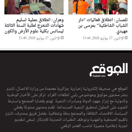
ب
س
ب
ب
تلمسان: انطلاق فعاليات “دار
وهران: انطلاق عملية تسليم
الشباب الشاطئية” بمرسى بن
شهادات التخرج لطلبة السنة الثالثة
ا
مهيدي
ليسانس بكلية علوم الأرض والكون
ل
ر
الإثنين, 27 يوليو 2026, 15:44
الإثنين, 27 يوليو 2026, 15:40
ي
س
و
ن
ي
الموقع هي صحيفة إلكترونية إخبارية جزائرية معتمدة من وزارة الاتصال، تلتزم
بنشر محتوى موثوق وموضوعي يلبي تطلعات القراء. تركز على الأخبار الوطنية
والدولية مع إبراز جهود الدولة ومبادرات التنمية. تهتم بقضايا المجتمع وتسليط
الضوء على الحلول لتحقيق التنمية المستدامة. تقدم محتوى متنوعًا يغطي
السياسة، الاقتصاد، الثقافة، والمجتمع بدقة وشفافية. بفضل فريق محترف، تلتزم
بالقيم الصحفية والمهنية وتوظف التقنيات الحديثة للابتكار. تسعى لتقديم
تجربة إعلامية متميزة تناسب العصر الرقمي.