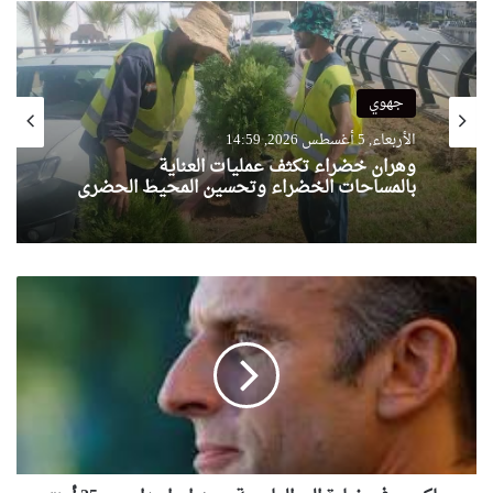
جهوي
الأربعاء, 5 أغسطس 2026, 14:59
وهران خضراء تكثف عمليات العناية
بالمساحات الخضراء وتحسين المحيط الحضري
م
ا
ك
ر
و
ن
ف
ي
ز