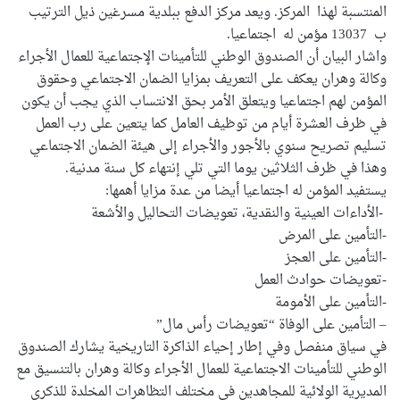
المنتسبة لهذا المركز. ويعد مركز الدفع ببلدية مسرغين ذيل الترتيب
ب 13037 مؤمن له اجتماعيا.
واشار البيان أن الصندوق الوطني للتأمينات الإجتماعية للعمال الأجراء
وكالة وهران يعكف على التعريف بمزايا الضمان الاجتماعي وحقوق
المؤمن لهم اجتماعيا ويتعلق الأمر بحق الانتساب الذي يجب أن يكون
في ظرف العشرة أيام من توظيف العامل كما يتعين على رب العمل
تسليم تصريح سنوي بالأجور والأجراء إلى هيئة الضمان الاجتماعي
وهذا في ظرف الثلاثين يوما التي تلي إنتهاء كل سنة مدنية.
يستفيد المؤمن له اجتماعيا أيضا من عدة مزايا أهمها:
-الأداءات العينية والنقدية، تعويضات التحاليل والأشعة
-التأمين على المرض
-التأمين على العجز
-تعويضات حوادث العمل
-التأمين على الأمومة
– التأمين على الوفاة “تعويضات رأس مال”
في سياق منفصل وفي إطار إحياء الذاكرة التاريخية يشارك الصندوق
الوطني للتأمينات الاجتماعية للعمال الأجراء وكالة وهران بالتنسيق مع
المديرية الولائية للمجاهدين في مختلف التظاهرات المخلدة للذكرى